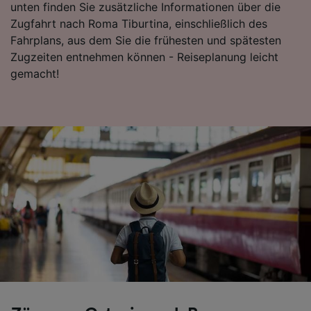
unten finden Sie zusätzliche Informationen über die
Folgendes bereitzustellen:
Zugfahrt nach Roma Tiburtina, einschließlich des
Verwendung genauer Standortdaten.
Fahrplans, aus dem Sie die frühesten und spätesten
Endgeräteeigenschaften zur Identifikation
aktiv abfragen. Speichern von oder Zugriff auf
Zugzeiten entnehmen können - Reiseplanung leicht
Informationen auf einem Endgerät.
gemacht!
Personalisierte Werbung und Inhalte, Messung
von Werbeleistung und der Performance von
Inhalten, Zielgruppenforschung sowie
Entwicklung und Verbesserung von
Angeboten.
Liste der Partner (Lieferanten)