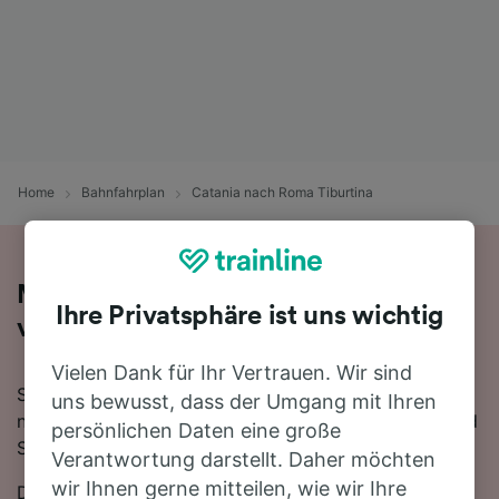
Home
Bahnfahrplan
Catania nach Roma Tiburtina
Mit dem Zug in 9 Stunden 14 Minuten
Ihre Privatsphäre ist uns wichtig
von Catania nach Roma Tiburtina
Vielen Dank für Ihr Vertrauen. Wir sind
Sie denken darüber nach, für Ihre Reise von Catania
uns bewusst, dass der Umgang mit Ihren
nach Roma Tiburtina den Zug zu nehmen? Bei uns sind
persönlichen Daten eine große
Sie goldrichtig!
Verantwortung darstellt. Daher möchten
wir Ihnen gerne mitteilen, wie wir Ihre
Die schnellste Fahrtzeit, um die 537 km von Catania