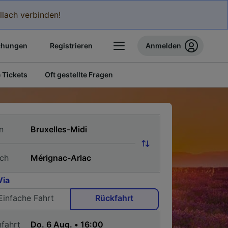
llach verbinden!
chungen
Registrieren
Anmelden
 Tickets
Oft gestellte Fragen
n
ch
Via
Einfache Fahrt
Rückfahrt
nfahrt