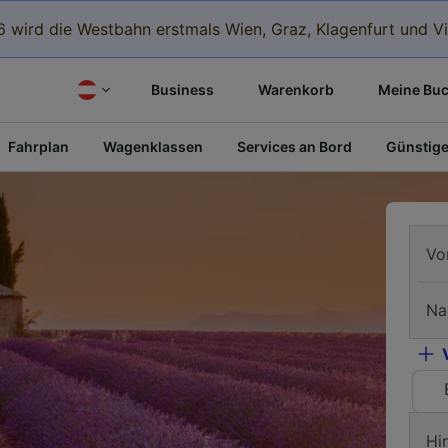
 wird die Westbahn erstmals Wien, Graz, Klagenfurt und Vi
Business
Warenkorb
Meine Bu
Fahrplan
Wagenklassen
Services an Bord
Günstige
Vo
Na
Hi