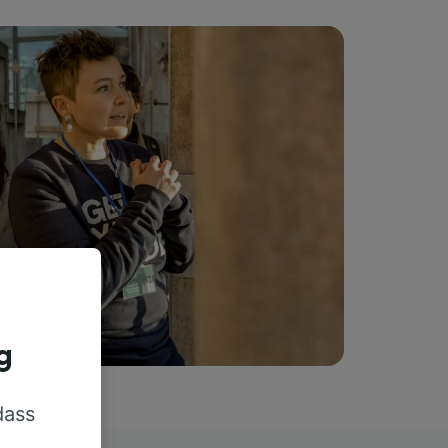
g
dass