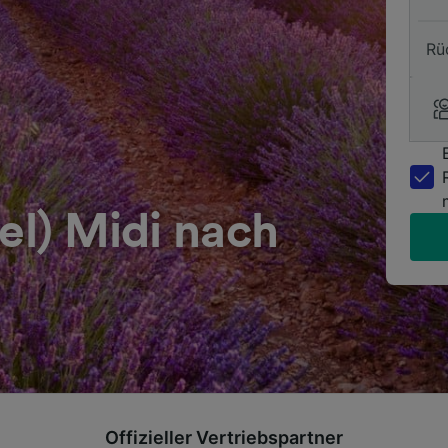
Rü
sel) Midi nach
Offizieller Vertriebspartner