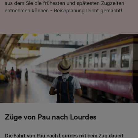
aus dem Sie die frühesten und spätesten Zugzeiten
Folgendes bereitzustellen:
entnehmen können - Reiseplanung leicht gemacht!
Verwendung genauer Standortdaten.
Endgeräteeigenschaften zur Identifikation
aktiv abfragen. Speichern von oder Zugriff auf
Informationen auf einem Endgerät.
Personalisierte Werbung und Inhalte, Messung
von Werbeleistung und der Performance von
Inhalten, Zielgruppenforschung sowie
Entwicklung und Verbesserung von
Angeboten.
Liste der Partner (Lieferanten)
Züge von Pau nach Lourdes
Die Fahrt von Pau nach Lourdes mit dem Zug dauert