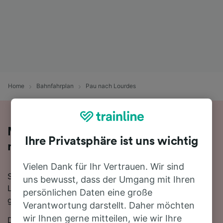
Home
Bahnfahrplan
Pau nach Lourdes
Mit dem Zug in 25 Minuten von Pau
Ihre Privatsphäre ist uns wichtig
nach Lourdes
Vielen Dank für Ihr Vertrauen. Wir sind
Sie denken darüber nach, für Ihre Reise von Pau nach
uns bewusst, dass der Umgang mit Ihren
Lourdes den Zug zu nehmen? Bei uns sind Sie
persönlichen Daten eine große
goldrichtig!
Verantwortung darstellt. Daher möchten
wir Ihnen gerne mitteilen, wie wir Ihre
Die schnellste Fahrtzeit, um die 34 km von Pau nach