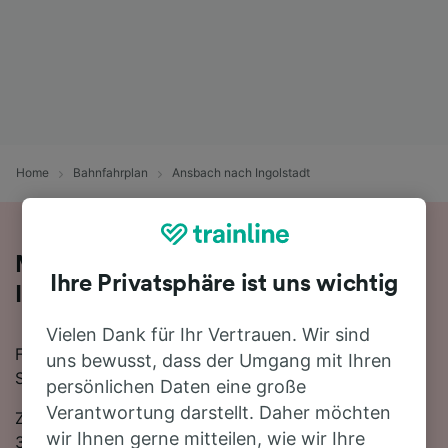
Home
Bahnfahrplan
Ansbach nach Ingolstadt
Mit der Bahn von Ansbach nach
Ihre Privatsphäre ist uns wichtig
Ingolstadt
Vielen Dank für Ihr Vertrauen. Wir sind
Für eine Zugfahrt von Ansbach nach Ingolstadt finden
uns bewusst, dass der Umgang mit Ihren
Sie bei uns alles, was Sie brauchen.
persönlichen Daten eine große
Verantwortung darstellt. Daher möchten
Zwischen Ansbach und Ingolstadt verkehren ungefähr
wir Ihnen gerne mitteilen, wie wir Ihre
37 Züge am Tag, die mit der schnellsten Verbindung 1