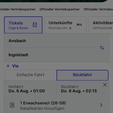
iebspartner
Offizieller Vertriebspartner
Offizieller Vertriebspartner
Offi
Unterkünfte
Aktivitäte
Tickets
Booking.com
GetYourGuide
Züge & Busse
Via
Einfache Fahrt
Rückfahrt
Hinfahrt
Rückfahrt
1 Erwachsene/r (26-59)
Rabattkarten hinzufügen