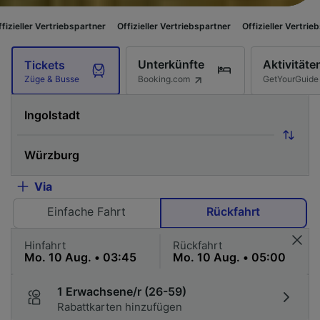
iebspartner
Offizieller Vertriebspartner
Offizieller Vertriebspartner
Off
Unterkünfte
Aktivitäte
Tickets
Booking.com
GetYourGuide
Züge & Busse
Via
Einfache Fahrt
Rückfahrt
Hinfahrt
Rückfahrt
1 Erwachsene/r (26-59)
Rabattkarten hinzufügen