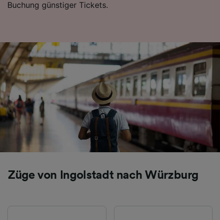
Buchung günstiger Tickets.
Folgendes bereitzustellen:
Verwendung genauer Standortdaten.
Endgeräteeigenschaften zur Identifikation
aktiv abfragen. Speichern von oder Zugriff auf
Informationen auf einem Endgerät.
Personalisierte Werbung und Inhalte, Messung
von Werbeleistung und der Performance von
Inhalten, Zielgruppenforschung sowie
Entwicklung und Verbesserung von
Angeboten.
Liste der Partner (Lieferanten)
Züge von Ingolstadt nach Würzburg