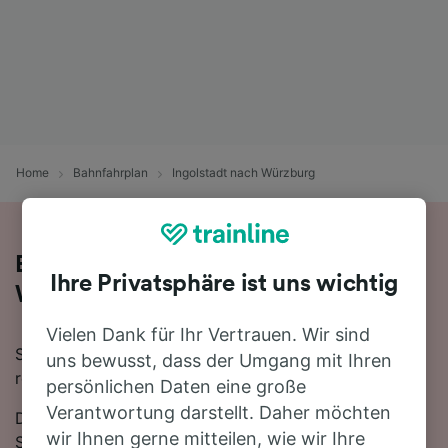
Home
Bahnfahrplan
Ingolstadt nach Würzburg
Bequem von Ingolstadt nach
Ihre Privatsphäre ist uns wichtig
Würzburg - nehmen Sie den Zug!
Vielen Dank für Ihr Vertrauen. Wir sind
Sie wollen mit dem Zug von Ingolstadt nach Würzburg
uns bewusst, dass der Umgang mit Ihren
reisen? Dann sind Sie bei uns genau richtig!
persönlichen Daten eine große
Verantwortung darstellt. Daher möchten
Die Fahrtzeit beträgt mit der schnellsten Verbindung 1
wir Ihnen gerne mitteilen, wie wir Ihre
Stunde 24 Minuten. Auf der 159 km langen Strecke