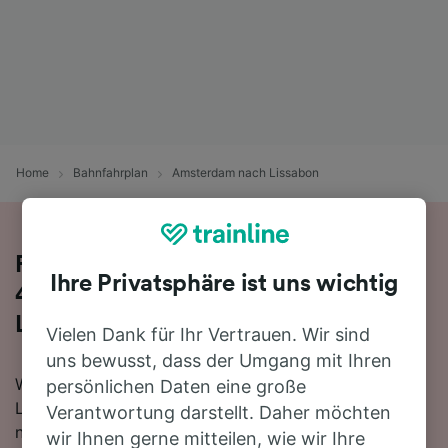
Home
Bahnfahrplan
Amsterdam nach Lissabon
Reisen Sie mit dem Zug in 27 Stunden
Ihre Privatsphäre ist uns wichtig
46 Minuten von Amsterdam nach
Lissabon
Vielen Dank für Ihr Vertrauen. Wir sind
uns bewusst, dass der Umgang mit Ihren
Wenn Sie mehr über die Reise von Amsterdam nach
persönlichen Daten eine große
Lissabon mit dem Zug erfahren möchten, suchen Sie
Verantwortung darstellt. Daher möchten
nicht länger!
wir Ihnen gerne mitteilen, wie wir Ihre