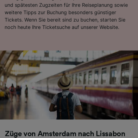
und spätesten Zugzeiten für Ihre Reiseplanung sowie
Folgendes bereitzustellen:
weitere Tipps zur Buchung besonders günstiger
Verwendung genauer Standortdaten.
Endgeräteeigenschaften zur Identifikation
Tickets. Wenn Sie bereit sind zu buchen, starten Sie
aktiv abfragen. Speichern von oder Zugriff auf
noch heute Ihre Ticketsuche auf unserer Website.
Informationen auf einem Endgerät.
Personalisierte Werbung und Inhalte, Messung
von Werbeleistung und der Performance von
Inhalten, Zielgruppenforschung sowie
Entwicklung und Verbesserung von
Angeboten.
Liste der Partner (Lieferanten)
Züge von Amsterdam nach Lissabon