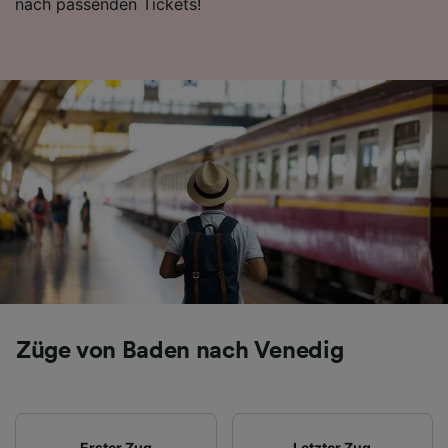
nach passenden Tickets!
Folgendes bereitzustellen:
Verwendung genauer Standortdaten.
Endgeräteeigenschaften zur Identifikation
aktiv abfragen. Speichern von oder Zugriff auf
Informationen auf einem Endgerät.
Personalisierte Werbung und Inhalte, Messung
von Werbeleistung und der Performance von
Inhalten, Zielgruppenforschung sowie
Entwicklung und Verbesserung von
Angeboten.
Liste der Partner (Lieferanten)
Züge von Baden nach Venedig
Erster Zug
Letzter Zug