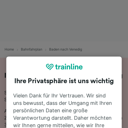
Home
Bahnfahrplan
Baden nach Venedig
Ihre Zugfahrt von Baden nach Venedig
Ihre Privatsphäre ist uns wichtig
Sie planen eine Zugfahrt von Baden nach Venedig?
Vielen Dank für Ihr Vertrauen. Wir sind
Starten Sie jetzt Ihre Suche!
uns bewusst, dass der Umgang mit Ihren
persönlichen Daten eine große
Auf der 383 km langen Strecke fahren in der Regel 32
Züge, die schnellste Reisezeit beträgt dabei 6 Stunden
Verantwortung darstellt. Daher möchten
39 Minuten. Sie müssen unterwegs 1-mal umsteigen,
wir Ihnen gerne mitteilen, wie wir Ihre