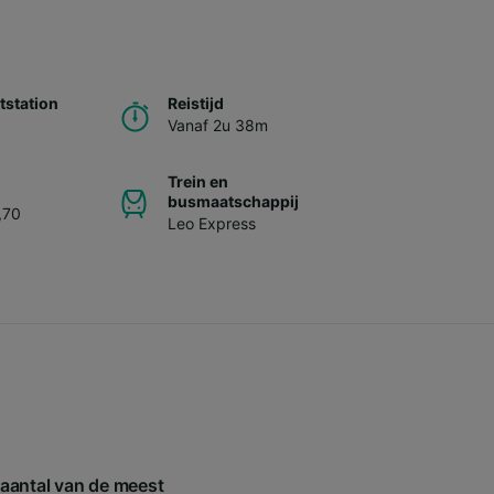
station
Reistijd
Vanaf 2u 38m
Trein en
busmaatschappij
,70
Leo Express
n aantal van de meest