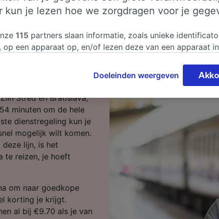
er kun je lezen hoe we zorgdragen voor je gege
n Střed naar
onze
115
partners slaan informatie, zoals unieke identificato
, op een apparaat op, en/of lezen deze van een apparaat i
sgegevens te verwerken. Je kunt je instellingen bevestigen
 wilt reizen, dan ben je
n door hieronder te klikken. Daaronder valt ook je recht om
Doeleinden weergeven
Akko
 te maken in alle gevallen dat er voor de verwerking een 
chtvaardigd belangen wordt gemaakt. Je kunt deze instell
Zlín Střed en Bratislava,
ent wijzigen op de pagina met onze privacyverklaring. De
 54 minuten om de hele
worden aan onze partners doorgegeven en hebben geen in
ste dienstregeling kun je
segegevens. Je gegevens worden niet gebruikt voor tracki
 snel mogelijk wilt komen.
hebt gevraagd om je niet te volgen.
deze lijn, is het
 te reizen, je hoeft
onze partners verwerken gegevens voor de volgende doele
e geolocatiegegevens gebruiken. De apparaatkenmerken ac
ter identificatie. Informatie op een apparaat opslaan en/of
ina om naar goedkope
 Gepersonaliseerde advertenties en content, advertentie- 
 korting je krijgt.
metingen, doelgroepenonderzoek en ontwikkeling van dien
en al bij €9.70 als je van