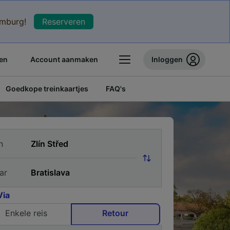
xemburg!
Reserveren
en
Account aanmaken
Inloggen
Goedkope treinkaartjes
FAQ's
n
ar
Via
Enkele reis
Retour