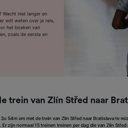
ijst (derden)
n? Wacht niet langer en
r wilt weten over je reis,
voor het boeken van
en, zoals de eerste en
e trein van Zlín Střed naar Brat
3u 54m om met de trein van Zlín Střed naar Bratislava te rei
Er zijn normaal 15 treinen treinen per dag die van Zlín Střed 