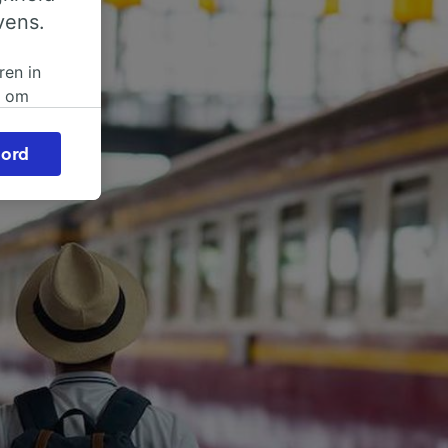
vens.
ren in
n om
 of
ord
beroep
ingen op
ze
vloed
ng als
inden:
tief
en
sten.