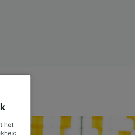
jk
t het
jkheid