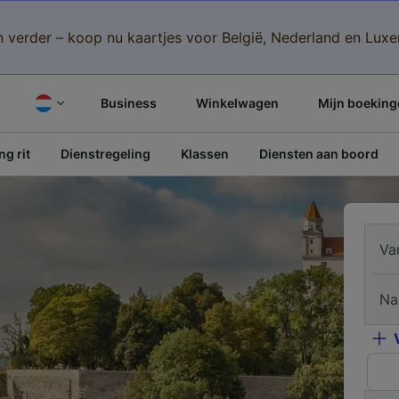
n verder – koop nu kaartjes voor België, Nederland en Lu
Business
Winkelwagen
Mijn boeking
g rit
Dienstregeling
Klassen
Diensten aan boord
Va
Na