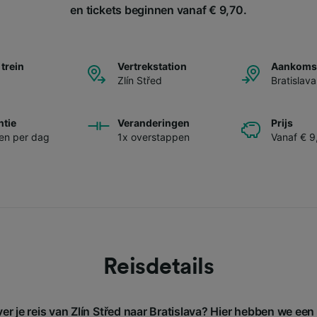
en tickets beginnen vanaf € 9,70.
 trein
Vertrekstation
Aankomst
Zlín Střed
Bratislava
ntie
Veranderingen
Prijs
nen per dag
1x overstappen
Vanaf € 9
Reisdetails
er je reis van Zlín Střed naar Bratislava? Hier hebben we ee