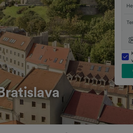
He
Te
Bratislava