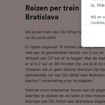
is. Hi
Reizen per trein van Zlí
Bratislava
Wij en 
cookies
persoon
Als je per trein van Zlín Střed naar Bratislava
wijzige
op de juiste plek!
bezwaar
op gere
Er rijden ongeveer 15 treinen per dag tussen 
elk mom
met een de gemiddelde reistijd van 3 uur en
keuzes 
afstand van 127 km af te leggen. Met de snel
op brow
er al in 2 uur en 38 minuten zijn, als je er zo
je ons 
Ondanks dat er geen directe diensten zijn op 
gemakkelijk om van Zlín Střed naar Bratislava
Wij en 
slechts 1 verandering over te stappen.
Preciez
scannen 
Gebruik onze reisplanner boven aan de pag
openen.
kaartjes te zoeken en wij laten je zien hoeveel
content
Kaartjes van Zlín Střed naar Bratislava beginn