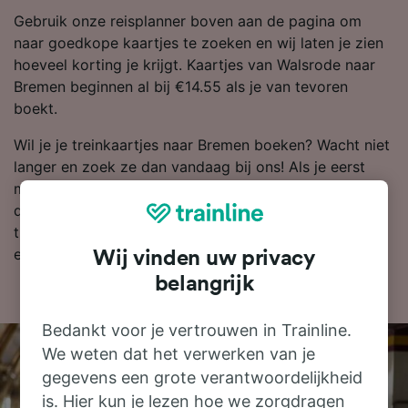
Gebruik onze reisplanner boven aan de pagina om
naar goedkope kaartjes te zoeken en wij laten je zien
hoeveel korting je krijgt. Kaartjes van Walsrode naar
Bremen beginnen al bij €14.55 als je van tevoren
boekt.
Wil je je treinkaartjes naar Bremen boeken? Wacht niet
langer en zoek ze dan vandaag bij ons! Als je eerst
meer wilt weten over je reis, vind je hieronder onze
dienstregeling, tips voor het boeken van goedkope
treinkaartjes en veelgestelde vragen, zoals de eerste
en laatste treinen.
Wij vinden uw privacy
belangrijk
Bedankt voor je vertrouwen in Trainline.
We weten dat het verwerken van je
gegevens een grote verantwoordelijkheid
is. Hier kun je lezen hoe we zorgdragen