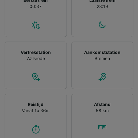
Eerste trein
Laatste trein
gevraagd om je niet te volgen.
00:37
23:19
Wij en onze partners verwerken gegevens
voor de volgende doeleinden:
Precieze geolocatiegegevens gebruiken. De
apparaatkenmerken actief scannen ter
identificatie. Informatie op een apparaat
opslaan en/of openen. Gepersonaliseerde
advertenties en content, advertentie- en
Vertrekstation
Aankomststation
contentmetingen, doelgroepenonderzoek en
Walsrode
Bremen
ontwikkeling van diensten.
Partnerlijst (derden)
Reistijd
Afstand
Vanaf 1u 36m
58 km