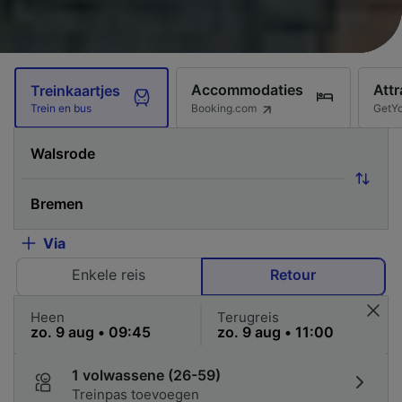
Accommodaties
Attr
Treinkaartjes
Booking.com
GetY
Trein en bus
Via
Enkele reis
Retour
Heen
Terugreis
1 volwassene (26-59)
Treinpas toevoegen