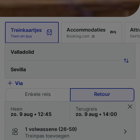
Accommodaties
Attr
Treinkaartjes
Booking.com
GetY
Trein en bus
Via
Enkele reis
Retour
Heen
Terugreis
1 volwassene (26-59)
Treinpas toevoegen