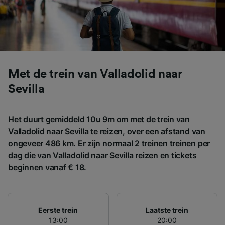
instellingen op elk moment wijzigen op de
pagina met onze privacyverklaring. Deze
keuzes worden aan onze partners
doorgegeven en hebben geen invloed op
browsegegevens. Je gegevens worden niet
gebruikt voor tracking als je ons hebt
gevraagd om je niet te volgen.
Met de trein van Valladolid naar
Sevilla
Wij en onze partners verwerken gegevens
voor de volgende doeleinden:
Precieze geolocatiegegevens gebruiken. De
Het duurt gemiddeld 10u 9m om met de trein van
apparaatkenmerken actief scannen ter
Valladolid naar Sevilla te reizen, over een afstand van
identificatie. Informatie op een apparaat
ongeveer 486 km. Er zijn normaal 2 treinen treinen per
opslaan en/of openen. Gepersonaliseerde
dag die van Valladolid naar Sevilla reizen en tickets
advertenties en content, advertentie- en
contentmetingen, doelgroepenonderzoek en
beginnen vanaf € 18.
ontwikkeling van diensten.
Partnerlijst (derden)
Eerste trein
Laatste trein
13:00
20:00