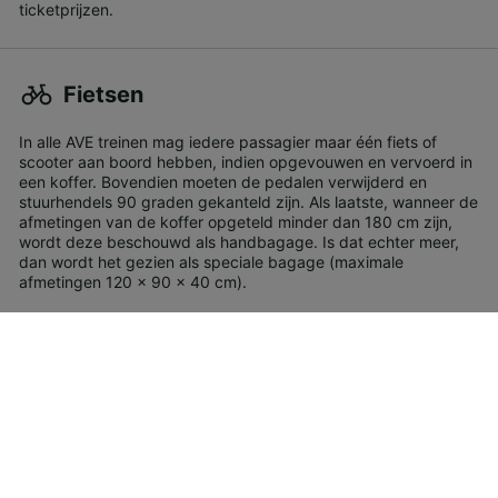
ticketprijzen.
Fietsen
In alle AVE treinen mag iedere passagier maar één fiets of
scooter aan boord hebben, indien opgevouwen en vervoerd in
een koffer. Bovendien moeten de pedalen verwijderd en
stuurhendels 90 graden gekanteld zijn. Als laatste, wanneer de
afmetingen van de koffer opgeteld minder dan 180 cm zijn,
wordt deze beschouwd als handbagage. Is dat echter meer,
dan wordt het gezien als speciale bagage (maximale
afmetingen 120 x 90 x 40 cm).
Huisdieren
In de AVE mag u met een huisdier reizen als deze niet meer
dan 10 kg weegt en in een kooi of bench (60 x 35 x 35 cm)
reist. Uw huisdier dient een eigen huisdieren-ticket te hebben,
tenzij u reist met een Premium ticket, in welk geval het huisdier
ticket gratis is. Geleidehonden en hulphonden reizen gratis.