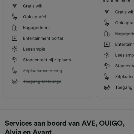
krant en meer:
Gratis wifi
Gratis wif
Opklaptafel
Opklaptaf
Bagagedepot
Bagaged
Entertainment portal
Entertain
Leeslampje
Leeslamp
Stopcontact bij zitplaats
Stopconta
Zitplaatsreservering
Zitplaats
Toegang tot lounge
Toegang 
Services aan boord van AVE, OUIGO,
Alvia en Avant