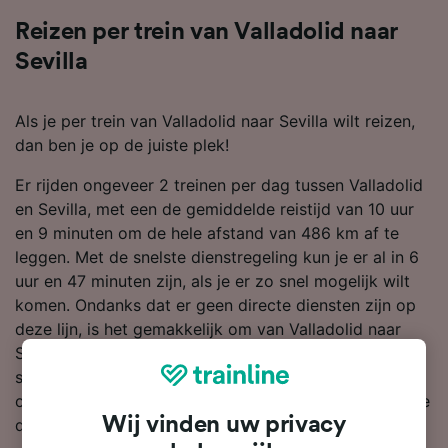
Reizen per trein van Valladolid naar
Sevilla
Als je per trein van Valladolid naar Sevilla wilt reizen,
dan ben je op de juiste plek!
Er rijden ongeveer 2 treinen per dag tussen Valladolid
en Sevilla, met een de gemiddelde reistijd van 10 uur
en 9 minuten om de hele afstand van 486 km af te
leggen. Met de snelste dienstregeling kun je er al in 6
uur en 47 minuten zijn, als je er zo snel mogelijk wilt
komen. Ondanks dat er geen directe diensten zijn op
deze lijn, is het gemakkelijk om van Valladolid naar
Sevilla te reizen, je hoeft slechts 1 verandering over te
stappen. Zowel treinen van Renfe als van AVE rijden
op deze route, en zij bieden moderne en comfortabele
Wij vinden uw privacy
diensten met standaard genoeg ruimte voor bagage.