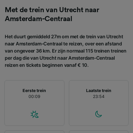
gevraagd om je niet te volgen.
Met de trein van Utrecht naar
Wij en onze partners verwerken gegevens
Amsterdam-Centraal
voor de volgende doeleinden:
Precieze geolocatiegegevens gebruiken. De
apparaatkenmerken actief scannen ter
Het duurt gemiddeld 27m om met de trein van Utrecht
identificatie. Informatie op een apparaat
naar Amsterdam-Centraal te reizen, over een afstand
opslaan en/of openen. Gepersonaliseerde
advertenties en content, advertentie- en
van ongeveer 36 km. Er zijn normaal 115 treinen treinen
contentmetingen, doelgroepenonderzoek en
per dag die van Utrecht naar Amsterdam-Centraal
ontwikkeling van diensten.
reizen en tickets beginnen vanaf € 10.
Partnerlijst (derden)
Eerste trein
Laatste trein
00:09
23:54