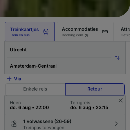
Accommodaties
Attr
Treinkaartjes
Booking.com
GetY
Trein en bus
Via
Enkele reis
Retour
Heen
Terugreis
1 volwassene (26-59)
Treinpas toevoegen