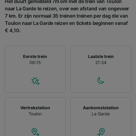
Het duurt gemiddeld 7m om met de trein van Toulon
ontwikkeling van diensten.
naar La Garde te reizen, over een afstand van ongeveer
Partnerlijst (derden)
7 km. Er zijn normaal 35 treinen treinen per dag die van
Toulon naar La Garde reizen en tickets beginnen vanaf
€ 4,10.
Eerste trein
Laatste trein
06:15
21:34
Vertrekstation
Aankomststation
Toulon
La Garde