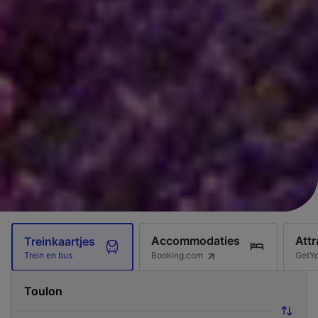
Accommodaties
Attr
Treinkaartjes
Booking.com
GetY
Trein en bus