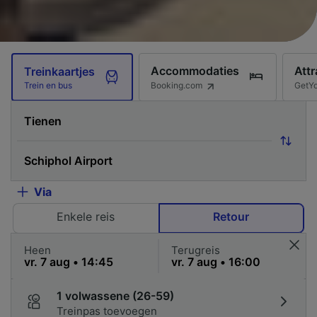
Accommodaties
Attr
Treinkaartjes
Booking.com
GetY
Trein en bus
Via
Enkele reis
Retour
Heen
Terugreis
1 volwassene (26-59)
Treinpas toevoegen