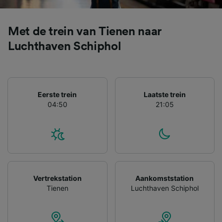
gevraagd om je niet te volgen.
Wij en onze partners verwerken gegevens
Met de trein van Tienen naar
voor de volgende doeleinden:
Precieze geolocatiegegevens gebruiken. De
Luchthaven Schiphol
apparaatkenmerken actief scannen ter
identificatie. Informatie op een apparaat
opslaan en/of openen. Gepersonaliseerde
advertenties en content, advertentie- en
contentmetingen, doelgroepenonderzoek en
Eerste trein
Laatste trein
ontwikkeling van diensten.
04:50
21:05
Partnerlijst (derden)
Vertrekstation
Aankomststation
Tienen
Luchthaven Schiphol