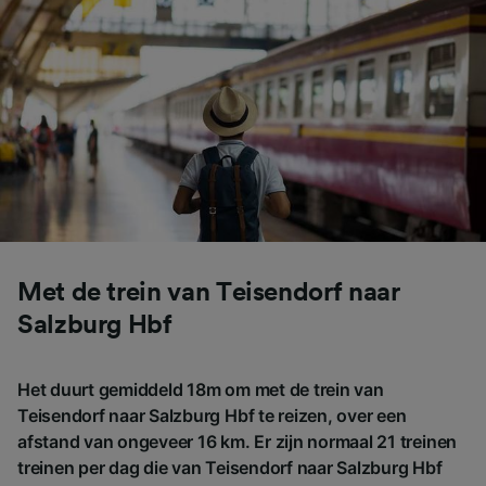
belangen wordt gemaakt. Je kunt deze
instellingen op elk moment wijzigen op de
pagina met onze privacyverklaring. Deze
keuzes worden aan onze partners
doorgegeven en hebben geen invloed op
browsegegevens. Je gegevens worden niet
gebruikt voor tracking als je ons hebt
gevraagd om je niet te volgen.
Wij en onze partners verwerken gegevens
voor de volgende doeleinden:
Precieze geolocatiegegevens gebruiken. De
Met de trein van Teisendorf naar
apparaatkenmerken actief scannen ter
identificatie. Informatie op een apparaat
Salzburg Hbf
opslaan en/of openen. Gepersonaliseerde
advertenties en content, advertentie- en
contentmetingen, doelgroepenonderzoek en
Het duurt gemiddeld 18m om met de trein van
ontwikkeling van diensten.
Teisendorf naar Salzburg Hbf te reizen, over een
afstand van ongeveer 16 km. Er zijn normaal 21 treinen
Partnerlijst (derden)
treinen per dag die van Teisendorf naar Salzburg Hbf