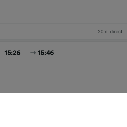
20m
,
direct
15:26
15:46
20m
,
direct
Doorzoek alle tijden en prijzen voor vandaag