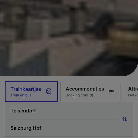
Accommodaties
Attr
Treinkaartjes
Booking.com
GetY
Trein en bus