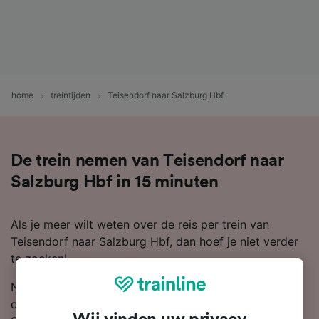
home
treintijden
Teisendorf naar Salzburg Hbf
De trein nemen van Teisendorf naar
Salzburg Hbf in 15 minuten
Als je meer wilt weten over de reis per trein van
Teisendorf naar Salzburg Hbf, dan hoef je niet verder
te zoeken!
Normaal gesproken is de gemiddelde tijd 18 minuten
om de afstand van 16 km van Teisendorf naar