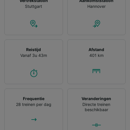
Vertrekstation
Aankomststation
gevraagd om je niet te volgen.
Stuttgart
Hannover
Wij en onze partners verwerken gegevens
voor de volgende doeleinden:
Precieze geolocatiegegevens gebruiken. De
apparaatkenmerken actief scannen ter
identificatie. Informatie op een apparaat
opslaan en/of openen. Gepersonaliseerde
advertenties en content, advertentie- en
Reistijd
Afstand
contentmetingen, doelgroepenonderzoek en
Vanaf 3u 43m
401 km
ontwikkeling van diensten.
Partnerlijst (derden)
Frequentie
Veranderingen
28 treinen per dag
Directe treinen
beschikbaar