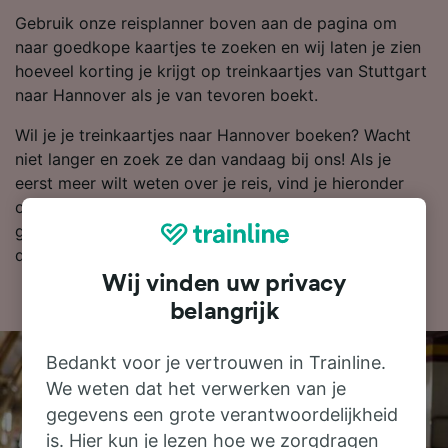
Gebruik onze reisplanner boven aan de pagina om
naar goedkope kaartjes te zoeken en wij laten je zien
hoeveel korting je krijgt op treinkaartjes van Stuttgart
naar Hannover als je van tevoren boekt.
Wil je je treinkaartjes naar Hannover boeken? Wacht
niet langer en zoek ze dan vandaag bij ons! Als je
eerst meer wilt weten over je reis, vind je hieronder
onze dienstregeling, tips voor het boeken van
goedkope treinkaartjes en veelgestelde vragen, zoals
de eerste en laatste treinen.
Wij vinden uw privacy
belangrijk
Bedankt voor je vertrouwen in Trainline.
We weten dat het verwerken van je
gegevens een grote verantwoordelijkheid
is. Hier kun je lezen hoe we zorgdragen