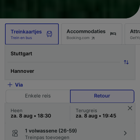
Accommodaties
Attr
Treinkaartjes
Booking.com
GetY
Trein en bus
Via
Enkele reis
Retour
Heen
Terugreis
1 volwassene (26-59)
Treinpas toevoegen