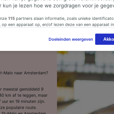
er kun je lezen hoe we zorgdragen voor je gege
onze
115
partners slaan informatie, zoals unieke identificato
, op een apparaat op, en/of lezen deze van een apparaat i
sgegevens te verwerken. Je kunt je instellingen bevestigen
n door hieronder te klikken. Daaronder valt ook je recht om
Doeleinden weergeven
Akko
 te maken in alle gevallen dat er voor de verwerking een 
t-Malo naar
chtvaardigd belangen wordt gemaakt. Je kunt deze instell
ent wijzigen op de pagina met onze privacyverklaring. De
worden aan onze partners doorgegeven en hebben geen in
segegevens. Je gegevens worden niet gebruikt voor tracki
 St-Malo naar Amsterdam?
hebt gevraagd om je niet te volgen.
onze partners verwerken gegevens voor de volgende doele
er meestal gemiddeld 9
e geolocatiegegevens gebruiken. De apparaatkenmerken ac
ter identificatie. Informatie op een apparaat opslaan en/of
40 km af te leggen, maar
 Gepersonaliseerde advertenties en content, advertentie- 
7 uur en 19 minuten zijn.
metingen, doelgroepenonderzoek en ontwikkeling van dien
ze populaire route.
en St-Malo en Amsterdam,