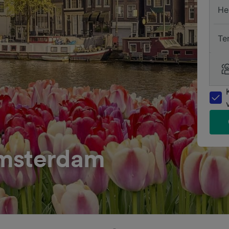
He
Te
Amsterdam