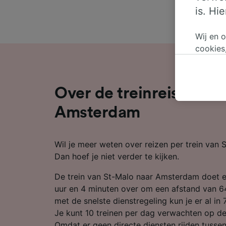
is. Hi
Wij en 
cookies
persoon
wijzige
bezwaar
Over de treinreis van S
op gere
elk mom
Amsterdam
keuzes 
op brow
Wil je meer weten over reizen per trein van
je ons 
Dan hoef je niet verder te kijken.
Wij en 
De trein van St-Malo naar Amsterdam doet 
Preciez
scannen 
uur en 4 minuten over om een afstand van 6
openen.
met de snelste dienstregeling kun je er al in 
content
Je kunt 10 treinen per dag verwachten op de
Omdat er geen directe diensten rijden tuss