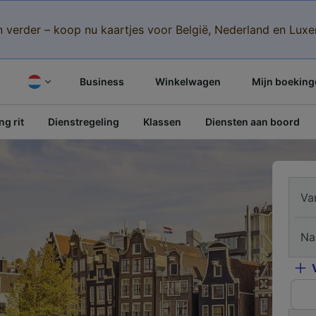
n verder – koop nu kaartjes voor België, Nederland en Lu
Business
Winkelwagen
Mijn boeking
g rit
Dienstregeling
Klassen
Diensten aan boord
Va
Na