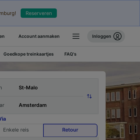
xemburg!
Reserveren
en
Account aanmaken
Inloggen
Goedkope treinkaartjes
FAQ's
n
ar
Via
Enkele reis
Retour