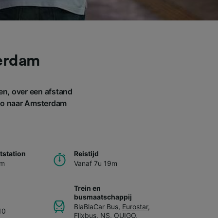
terdam
en, over een afstand
alo naar Amsterdam
station
Reistijd
am
Vanaf 7u 19m
Trein en
busmaatschappij
BlaBlaCar Bus
,
Eurostar
,
10
Flixbus
,
NS
,
OUIGO
,