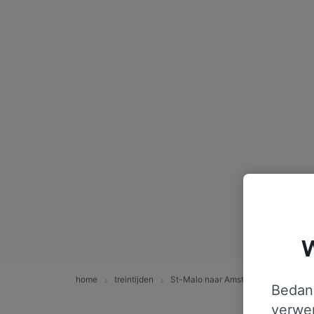
W
home
treintijden
St-Malo naar Amsterdam
Bedank
verwer