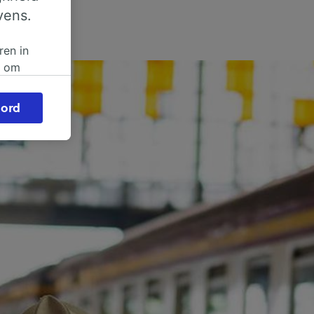
vens.
ren in
n om
 of
ord
beroep
ingen op
ze
vloed
ng als
inden:
tief
en
sten.