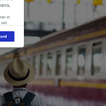
vens.
ren in
n om
 of
ord
beroep
ingen op
ze
vloed
ng als
inden:
tief
en
sten.