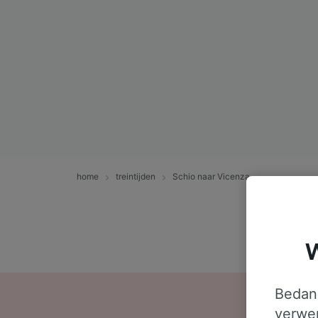
home
treintijden
Schio naar Vicenza
W
Bedank
verwer