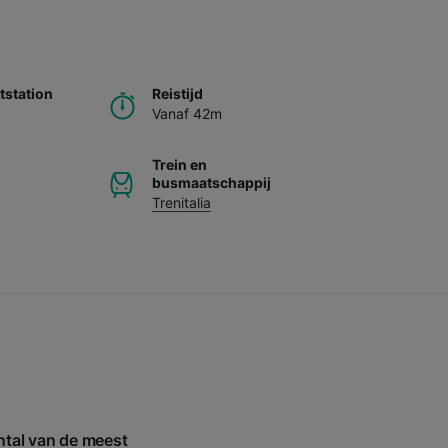
station
Reistijd
Vanaf 42m
Trein en
busmaatschappij
Trenitalia
ntal van de meest