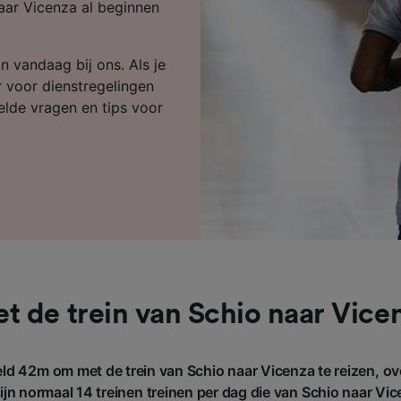
ijst (derden)
naar Vicenza al beginnen
n vandaag bij ons. Als je
r voor dienstregelingen
telde vragen en tips voor
t de trein van Schio naar Vice
ld 42m om met de trein van Schio naar Vicenza te reizen, ov
jn normaal 14 treinen treinen per dag die van Schio naar Vic