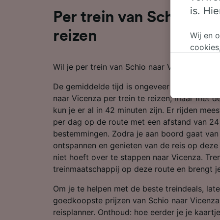
is. Hi
Per trein van Schio naa
reizen
Wij en 
cookies
persoon
Wil je per trein van Schio naar Vicenza reizen
wijzige
bezwaar
De gemiddelde tijd is ongeveer 42 minuten 
op gere
naar Vicenza per trein te reizen, maar met de
elk mom
kun je er al in 42 minuten zijn. Er rijden mee
keuzes 
per dag op de route met een afstand van 2
op brow
bestemmingen. Zodra je aan boord gaat van d
je ons 
ontspannen en genieten van de reis op deze 
niet hoeft over te stappen naar Vicenza. Tren
Wij en 
treinmaatschappij op deze route en brengt je
Preciez
scannen 
Om je te helpen met de beste treindeals, late
openen.
goedkoopste prijzen van Schio naar Vicenza 
content
reisplanner. Onthoud: hoe eerder je je kaart