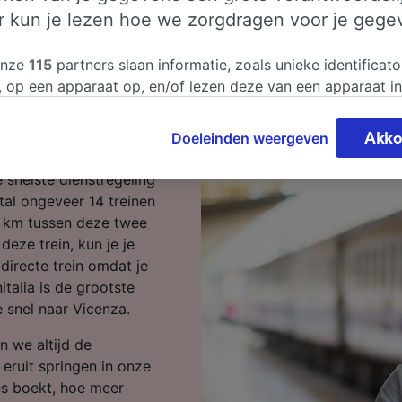
er kun je lezen hoe we zorgdragen voor je gege
r Vicenza
onze
115
partners slaan informatie, zoals unieke identificato
, op een apparaat op, en/of lezen deze van een apparaat i
sgegevens te verwerken. Je kunt je instellingen bevestigen
? Begin je reis bij ons.
n door hieronder te klikken. Daaronder valt ook je recht om
Doeleinden weergeven
Akko
 te maken in alle gevallen dat er voor de verwerking een 
om de afstand van Schio
chtvaardigd belangen wordt gemaakt. Je kunt deze instell
 snelste dienstregeling
ent wijzigen op de pagina met onze privacyverklaring. De
stal ongeveer 14 treinen
worden aan onze partners doorgegeven en hebben geen in
4 km tussen deze twee
segegevens. Je gegevens worden niet gebruikt voor tracki
eze trein, kun je je
hebt gevraagd om je niet te volgen.
directe trein omdat je
italia is de grootste
onze partners verwerken gegevens voor de volgende doele
 snel naar Vicenza.
e geolocatiegegevens gebruiken. De apparaatkenmerken ac
ter identificatie. Informatie op een apparaat opslaan en/of
n we altijd de
 Gepersonaliseerde advertenties en content, advertentie- 
eruit springen in onze
metingen, doelgroepenonderzoek en ontwikkeling van dien
jes boekt, hoe meer