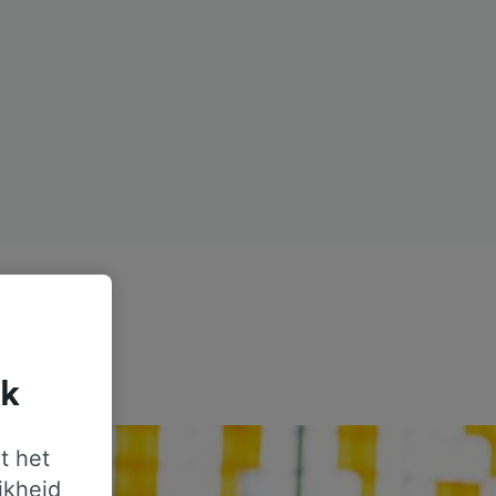
jk
t het
jkheid