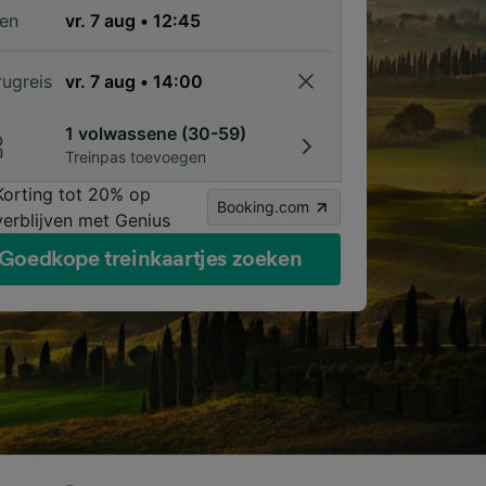
en
rugreis
1 volwassene (30-59)
Treinpas toevoegen
Korting tot 20% op
Booking.com
verblijven met Genius
Goedkope treinkaartjes zoeken