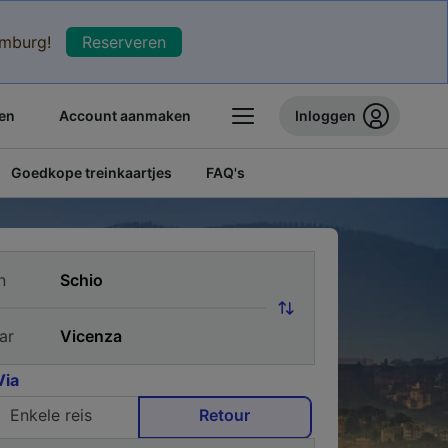
xemburg!
Reserveren
en
Account aanmaken
Inloggen
Goedkope treinkaartjes
FAQ's
n
ar
Via
Enkele reis
Retour