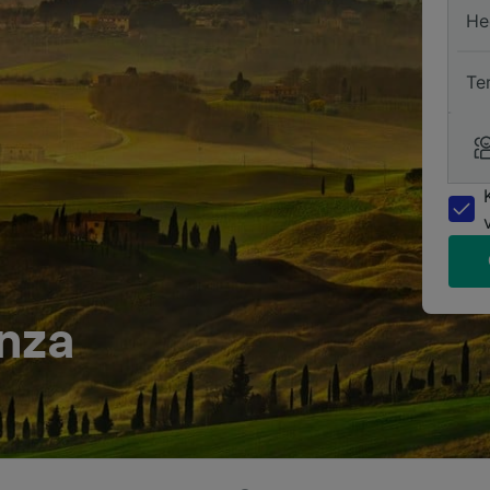
He
Te
nza