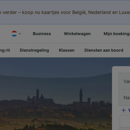
n verder – koop nu kaartjes voor België, Nederland en Lu
Business
Winkelwagen
Mijn boeking
g rit
Dienstregeling
Klassen
Diensten aan boord
Va
Na