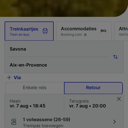
Accommodaties
Attr
Treinkaartjes
Booking.com
GetY
Trein en bus
Via
Enkele reis
Retour
Heen
Terugreis
1 volwassene (26-59)
Treinpas toevoegen