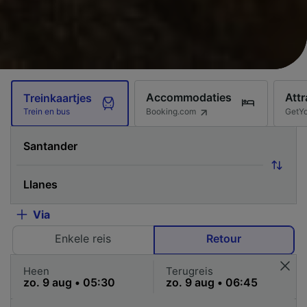
Accommodaties
Attr
Treinkaartjes
Booking.com
GetY
Trein en bus
Via
Enkele reis
Retour
Heen
Terugreis