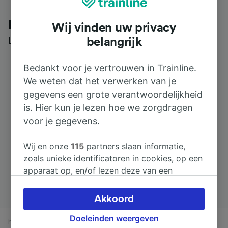
Dit zeggen klanten over Trainline
Wij vinden uw privacy
Lees echte beoordelingen van echte gebruikers
belangrijk
Bedankt voor je vertrouwen in Trainline.
We weten dat het verwerken van je
gegevens een grote verantwoordelijkheid
is. Hier kun je lezen hoe we zorgdragen
voor je gegevens.
Wij en onze
115
partners slaan informatie,
zoals unieke identificatoren in cookies, op een
apparaat op, en/of lezen deze van een
apparaat in om persoonsgegevens te
verwerken. Je kunt je instellingen bevestigen
Akkoord
of wijzigen door hieronder te klikken.
Doeleinden weergeven
Daaronder valt ook je recht om bezwaar te
home
treintijden
Santander naar Llanes