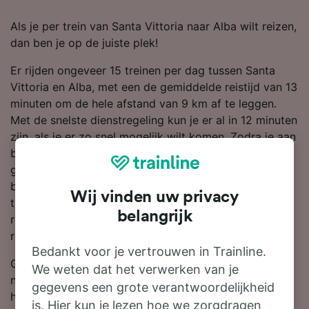
Als je per trein van Santa Vittoria naar Alba wilt reizen,
dan ben je op de juiste plek!
Er rijden ongeveer 15 treinen per dag tussen Santa
Vittoria en Alba, met een de gemiddelde reistijd van 13
minuten om de hele afstand van 9 km af te leggen.
Met de snelste dienstregeling kun je er al in 12 minuten
zijn, als je er zo snel mogelijk wilt komen. Zodra je aan
boord gaat van deze trein, kun je je ontspannen en
genieten van de reis omdat er rechtstreekse diensten
beschikbaar zijn. Trenitalia is de grootste
Wij vinden uw privacy
treinmaatschappij op deze route, dus waarschijnlijk
belangrijk
reis je met hen gedurende je hele of een deel van je
reis naar Alba.
Bedankt voor je vertrouwen in Trainline.
Gebruik onze reisplanner boven aan de pagina om
We weten dat het verwerken van je
naar goedkope kaartjes te zoeken en wij laten je zien
gegevens een grote verantwoordelijkheid
hoeveel korting je krijgt op treinkaartjes van Santa
is. Hier kun je lezen hoe we zorgdragen