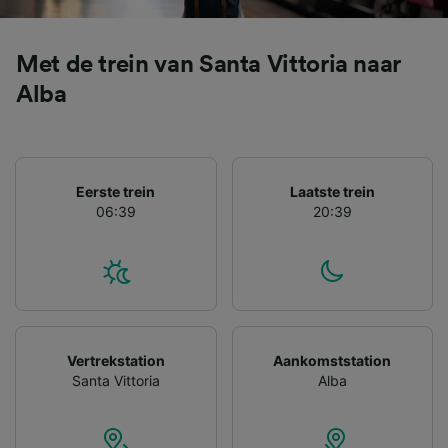
gevraagd om je niet te volgen.
Wij en onze partners verwerken gegevens
Met de trein van Santa Vittoria naar
voor de volgende doeleinden:
Precieze geolocatiegegevens gebruiken. De
Alba
apparaatkenmerken actief scannen ter
identificatie. Informatie op een apparaat
opslaan en/of openen. Gepersonaliseerde
advertenties en content, advertentie- en
contentmetingen, doelgroepenonderzoek en
Eerste trein
Laatste trein
ontwikkeling van diensten.
06:39
20:39
Partnerlijst (derden)
Vertrekstation
Aankomststation
Santa Vittoria
Alba