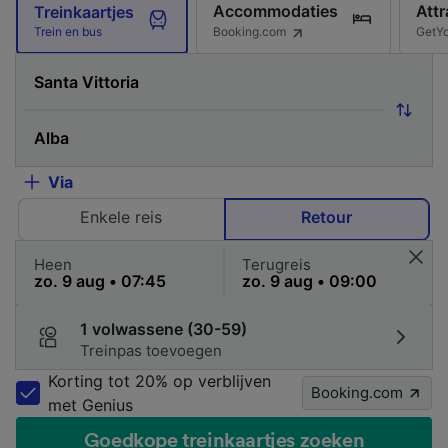
Accommodaties
Attr
Treinkaartjes
Booking.com
GetY
Trein en bus
Via
Enkele reis
Retour
Heen
Terugreis
1 volwassene (30-59)
Treinpas toevoegen
Korting tot 20% op verblijven
Booking.com
met Genius
Goedkope treinkaartjes zoeken