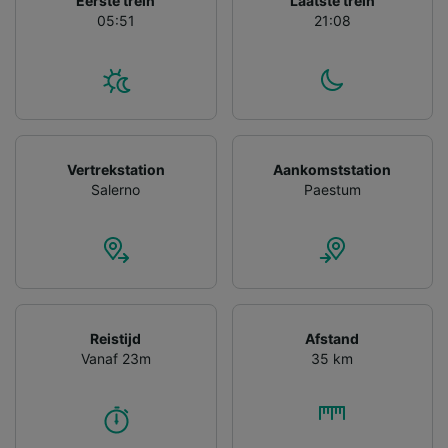
Eerste trein
Laatste trein
gevraagd om je niet te volgen.
05:51
21:08
Wij en onze partners verwerken gegevens
voor de volgende doeleinden:
Precieze geolocatiegegevens gebruiken. De
apparaatkenmerken actief scannen ter
identificatie. Informatie op een apparaat
opslaan en/of openen. Gepersonaliseerde
advertenties en content, advertentie- en
Vertrekstation
Aankomststation
contentmetingen, doelgroepenonderzoek en
Salerno
Paestum
ontwikkeling van diensten.
Partnerlijst (derden)
Reistijd
Afstand
Vanaf 23m
35 km