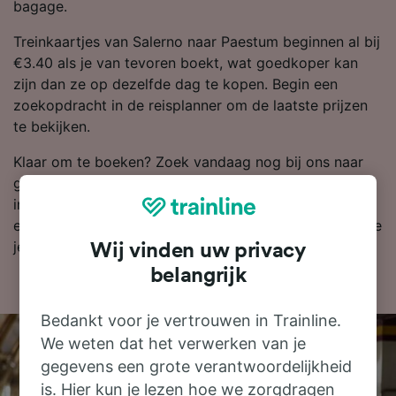
bagage.
Treinkaartjes van Salerno naar Paestum beginnen al bij
€3.40 als je van tevoren boekt, wat goedkoper kan
zijn dan ze op dezelfde dag te kopen. Begin een
zoekopdracht in de reisplanner om de laatste prijzen
te bekijken.
Klaar om te boeken? Zoek vandaag nog bij ons naar
goedkope treinkaartjes. Lees verder voor meer
informatie, zoals onze dienstregeling, waarin je de
eerste en laatste treinen kunt bekijken en tips over hoe
je goedkope treinkaartjes kunt vinden.
Wij vinden uw privacy
belangrijk
Bedankt voor je vertrouwen in Trainline.
We weten dat het verwerken van je
gegevens een grote verantwoordelijkheid
is. Hier kun je lezen hoe we zorgdragen