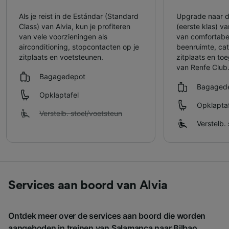
Als je reist in de Estándar (Standard
Upgrade naar d
Class) van Alvia, kun je profiteren
(eerste klas) va
van vele voorzieningen als
van comfortabe
airconditioning, stopcontacten op je
beenruimte, cate
zitplaats en voetsteunen.
zitplaats en to
van Renfe Club
Bagagedepot
Bagaged
Opklaptafel
Opklaptaf
Verstelb. stoel/​voetsteun
Verstelb. 
Services aan boord van Alvia
Ontdek meer over de services aan boord die worden
aangeboden in treinen van Salamanca naar Bilbao.