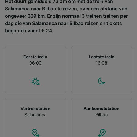
Het duurt gemiddeld 7u 0m om met de trein van
doorgegeven en hebben geen invloed op
Salamanca naar Bilbao te reizen, over een afstand van
browsegegevens. Je gegevens worden niet
ongeveer 339 km. Er zijn normaal 3 treinen treinen per
gebruikt voor tracking als je ons hebt
dag die van Salamanca naar Bilbao reizen en tickets
gevraagd om je niet te volgen.
beginnen vanaf € 24.
Wij en onze partners verwerken gegevens
voor de volgende doeleinden:
Precieze geolocatiegegevens gebruiken. De
Eerste trein
Laatste trein
apparaatkenmerken actief scannen ter
06:00
16:08
identificatie. Informatie op een apparaat
opslaan en/of openen. Gepersonaliseerde
advertenties en content, advertentie- en
contentmetingen, doelgroepenonderzoek en
ontwikkeling van diensten.
Partnerlijst (derden)
Vertrekstation
Aankomststation
Salamanca
Bilbao