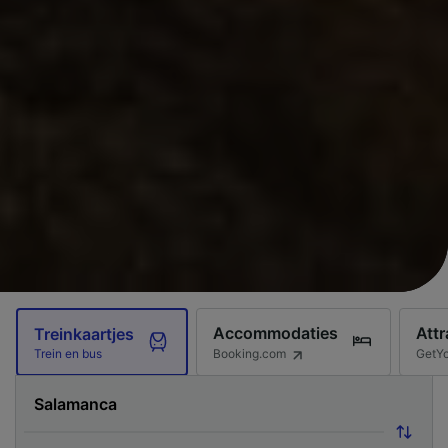
Accommodaties
Attr
Treinkaartjes
Booking.com
GetY
Trein en bus