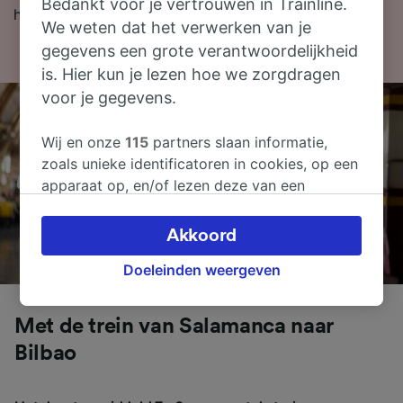
Bedankt voor je vertrouwen in Trainline.
het boeken van goedkope treinkaartjes.
We weten dat het verwerken van je
gegevens een grote verantwoordelijkheid
is. Hier kun je lezen hoe we zorgdragen
voor je gegevens.
Wij en onze
115
partners slaan informatie,
zoals unieke identificatoren in cookies, op een
apparaat op, en/of lezen deze van een
apparaat in om persoonsgegevens te
verwerken. Je kunt je instellingen bevestigen
Akkoord
of wijzigen door hieronder te klikken.
Doeleinden weergeven
Daaronder valt ook je recht om bezwaar te
maken in alle gevallen dat er voor de
verwerking een beroep op gerechtvaardigd
Met de trein van Salamanca naar
belangen wordt gemaakt. Je kunt deze
Bilbao
instellingen op elk moment wijzigen op de
pagina met onze privacyverklaring. Deze
keuzes worden aan onze partners