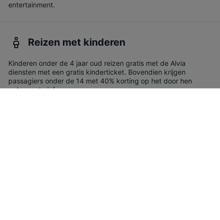
entertainment.
Reizen met kinderen
Kinderen onder de 4 jaar oud reizen gratis met de Alvia
diensten met een gratis kinderticket. Bovendien krijgen
passagiers onder de 14 met 40% korting op het door hen
gekozen tarief.
Fietsen
In Alvia, worden vouwfietsen van minder dan 180 cm lang en
vervoerd in een koffer als handbagage gezien. Als uw fiets
groter is telt hij als speciale bagage en mag deze niet groter
zijn dan 120 x 90 x 40 cm – Ook moet u de pedalen
demonteren en de stuurhendels 90 graden kantelen.