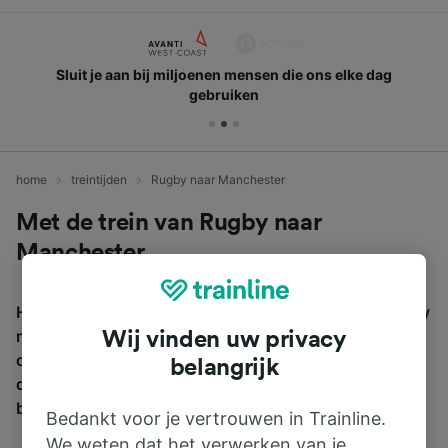
Sluit je aan bij miljoenen mensen die ons elke dag
gebruiken
home
treintijden
Rugby naar Manchester
Met de trein van Rugby naar
Manchester
Het duurt gemiddeld 1u 43m om met de trein van Rugby
naar Manchester te reizen, over een afstand van
Wij vinden uw privacy
ongeveer 139 km. Er zijn normaal 19 treinen treinen per
belangrijk
dag die van Rugby naar Manchester reizen en tickets
beginnen vanaf € 17,16.
Bedankt voor je vertrouwen in Trainline.
We weten dat het verwerken van je