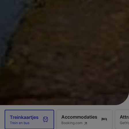
Accommodaties
Attr
Treinkaartjes
Booking.com
GetY
Trein en bus