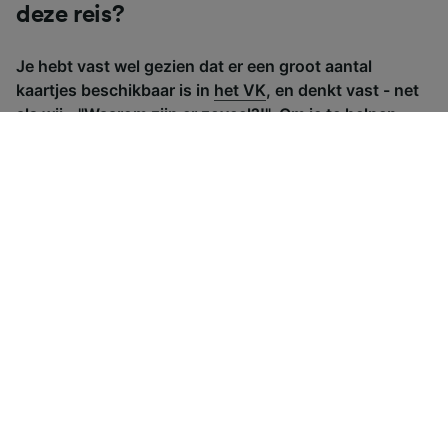
deze reis?
Je hebt vast wel gezien dat er een groot aantal
kaartjes beschikbaar is in
het VK
, en denkt vast - net
als wij - "Waarom zijn er zoveel?!". Om je te helpen,
hebben we een handige gids samengesteld met alle
belangrijkste soorten kaartjes.
Advance treinkaartjes
Anytime trein