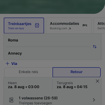
Accommodaties
Attr
Treinkaartjes
Booking.com
GetY
Trein en bus
Via
Enkele reis
Retour
Heen
Terugreis
1 volwassene (26-59)
Treinpas toevoegen