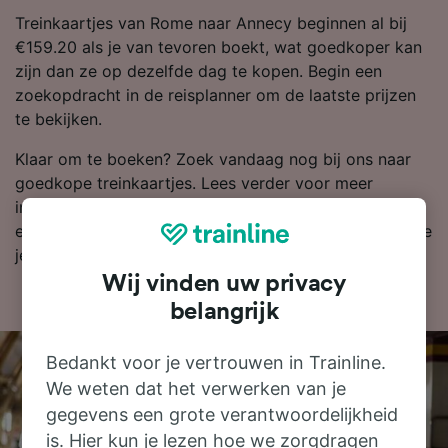
Treinkaartjes van Rome naar Annecy beginnen al bij
€159.20 als je van tevoren boekt, wat goedkoper kan
zijn dan ze op dezelfde dag te kopen. Begin een
zoekopdracht in de reisplanner om de laatste prijzen
te bekijken.
Klaar om te boeken? Zoek vandaag nog bij ons naar
goedkope treinkaartjes. Lees verder voor meer
informatie, zoals onze dienstregeling, waarin je de
eerste en laatste treinen kunt bekijken en tips over hoe
je goedkope treinkaartjes kunt vinden.
Wij vinden uw privacy
belangrijk
Bedankt voor je vertrouwen in Trainline.
We weten dat het verwerken van je
gegevens een grote verantwoordelijkheid
is. Hier kun je lezen hoe we zorgdragen