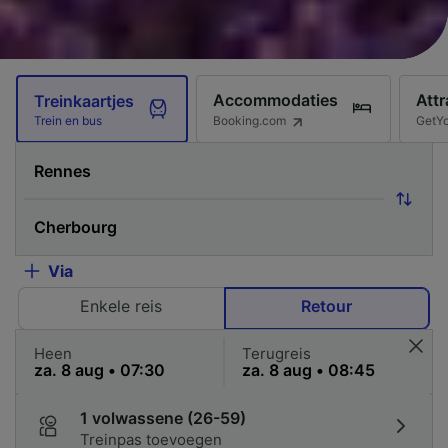
Accommodaties
Attr
Treinkaartjes
Booking.com
GetY
Trein en bus
Via
Enkele reis
Retour
Heen
Terugreis
1 volwassene (26-59)
Treinpas toevoegen