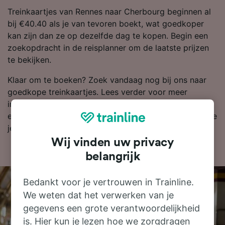
Treinkaartjes van Rennes naar Cherbourg beginnen al
bij €40.40 als je van tevoren boekt, wat goedkoper
kan zijn dan ze op dezelfde dag te kopen. Begin een
zoekopdracht in de reisplanner om de laatste prijzen
te bekijken.
Klaar om te boeken? Zoek vandaag nog bij ons naar
goedkope treinkaartjes. Lees verder voor meer
informatie, zoals onze dienstregeling, waarin je de
eerste en laatste treinen kunt bekijken en tips over hoe
je goedkope treinkaartjes kunt vinden.
Wij vinden uw privacy
belangrijk
Bedankt voor je vertrouwen in Trainline.
We weten dat het verwerken van je
gegevens een grote verantwoordelijkheid
is. Hier kun je lezen hoe we zorgdragen