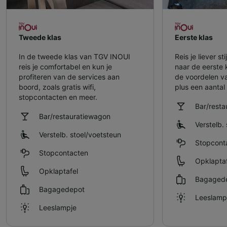
Tweede klas
Eerste klas
In de tweede klas van TGV INOUI
Reis je liever s
reis je comfortabel en kun je
naar de eerste 
profiteren van de services aan
de voordelen v
boord, zoals gratis wifi,
plus een aantal 
stopcontacten en meer.
Bar/rest
Bar/restauratiewagon
Verstelb. 
Verstelb. stoel/​voetsteun
Stopcont
Stopcontacten
Opklaptaf
Opklaptafel
Bagaged
Bagagedepot
Leeslamp
Leeslampje