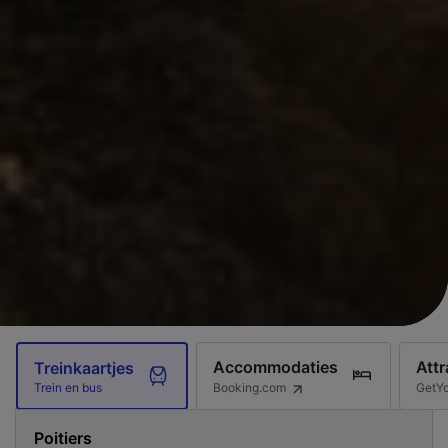
Accommodaties
Attr
Treinkaartjes
Booking.com
GetY
Trein en bus