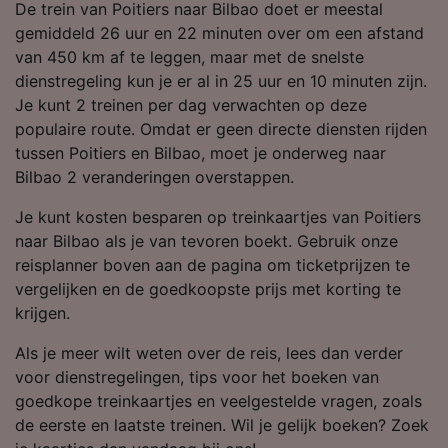
instellingen op elk moment wijzigen op de
De trein van Poitiers naar Bilbao doet er meestal
pagina met onze privacyverklaring. Deze
gemiddeld 26 uur en 22 minuten over om een afstand
keuzes worden aan onze partners
van 450 km af te leggen, maar met de snelste
doorgegeven en hebben geen invloed op
dienstregeling kun je er al in 25 uur en 10 minuten zijn.
browsegegevens. Je gegevens worden niet
Je kunt 2 treinen per dag verwachten op deze
gebruikt voor tracking als je ons hebt
populaire route. Omdat er geen directe diensten rijden
gevraagd om je niet te volgen.
tussen Poitiers en Bilbao, moet je onderweg naar
Bilbao 2 veranderingen overstappen.
Wij en onze partners verwerken gegevens
voor de volgende doeleinden:
Je kunt kosten besparen op treinkaartjes van Poitiers
Precieze geolocatiegegevens gebruiken. De
naar Bilbao als je van tevoren boekt. Gebruik onze
apparaatkenmerken actief scannen ter
reisplanner boven aan de pagina om ticketprijzen te
identificatie. Informatie op een apparaat
vergelijken en de goedkoopste prijs met korting te
opslaan en/of openen. Gepersonaliseerde
krijgen.
advertenties en content, advertentie- en
contentmetingen, doelgroepenonderzoek en
Als je meer wilt weten over de reis, lees dan verder
ontwikkeling van diensten.
voor dienstregelingen, tips voor het boeken van
Partnerlijst (derden)
goedkope treinkaartjes en veelgestelde vragen, zoals
de eerste en laatste treinen. Wil je gelijk boeken? Zoek