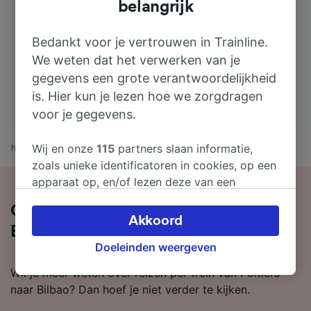
belangrijk
Bedankt voor je vertrouwen in Trainline.
We weten dat het verwerken van je
gegevens een grote verantwoordelijkheid
is. Hier kun je lezen hoe we zorgdragen
voor je gegevens.
Wij en onze
115
partners slaan informatie,
home
treintijden
Poitiers naar Bilbao
zoals unieke identificatoren in cookies, op een
apparaat op, en/of lezen deze van een
apparaat in om persoonsgegevens te
Over de treinreis van Poitiers naar
verwerken. Je kunt je instellingen bevestigen
Akkoord
Bilbao
of wijzigen door hieronder te klikken.
Doeleinden weergeven
Daaronder valt ook je recht om bezwaar te
maken in alle gevallen dat er voor de
Wil je meer weten over reizen per trein van Poitiers
verwerking een beroep op gerechtvaardigd
naar Bilbao? Dan hoef je niet verder te kijken.
belangen wordt gemaakt. Je kunt deze