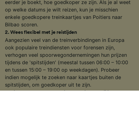
eerder je boekt, hoe goedkoper ze zijn. Als je al weet
op welke datums je wilt reizen, kun je misschien
enkele goedkopere treinkaartjes van Poitiers naar
Bilbao scoren.
2
.
Wees flexibel met je reistijden
Aangezien veel van de treinverbindingen in Europa
ook populaire treindiensten voor forensen zijn,
verhogen veel spoorwegondernemingen hun prijzen
tijdens de 'spitstijden' (meestal tussen 06:00 – 10:00
en tussen 15:00 – 19:00 op weekdagen). Probeer
indien mogelijk te zoeken naar kaartjes buiten de
spitstijden, om goedkoper uit te zijn.
3
.
Kies een langzamere trein of eentje waarbij je moet
overstappen
Op de drukste routes is het misschien mogelijk om een
langzamere trein te kiezen, of eentje waarbij je moet
overstappen. Het kan dan misschien wat langer duren
dan bij een hogesnelheidstrein of een rechtstreekse
verbinding, maar als je wat meer tijd te besteden hebt,