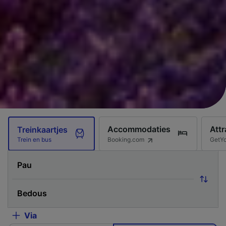
Accommodaties
Attr
Treinkaartjes
Booking.com
GetY
Trein en bus
Via