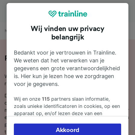
Wij vinden uw privacy
home
treintijden
Pau naar Bedous
belangrijk
Bedankt voor je vertrouwen in Trainline.
Per trein van Pau naar Bedous reizen
We weten dat het verwerken van je
gegevens een grote verantwoordelijkheid
is. Hier kun je lezen hoe we zorgdragen
Wil je per trein van Pau naar Bedous reizen? Begin je
reis bij ons.
voor je gegevens.
De gemiddelde tijd is ongeveer 1 uur en 5 minuten om
Wij en onze
115
partners slaan informatie,
de afstand van Pau naar Bedous per trein te reizen,
zoals unieke identificatoren in cookies, op een
maar met de snelste dienstregeling kun je er al in 1 uur
apparaat op, en/of lezen deze van een
en 5 minuten zijn. Er rijden meestal ongeveer 6 treinen
apparaat in om persoonsgegevens te
per dag op de route met een afstand van 38 km
verwerken. Je kunt je instellingen bevestigen
Akkoord
tussen deze twee bestemmingen. Zodra je aan boord