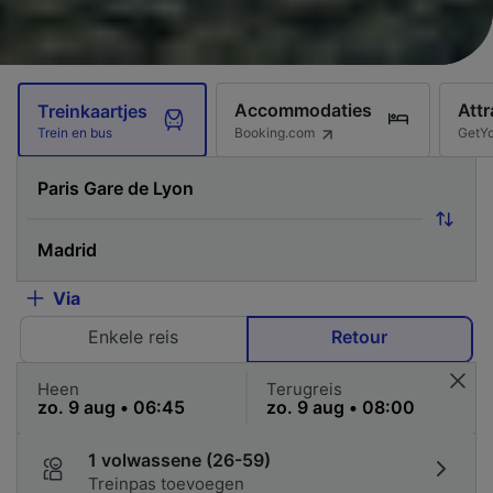
Accommodaties
Attr
Treinkaartjes
Booking.com
GetY
Trein en bus
Via
Enkele reis
Retour
Heen
Terugreis
1 volwassene (26-59)
Treinpas toevoegen