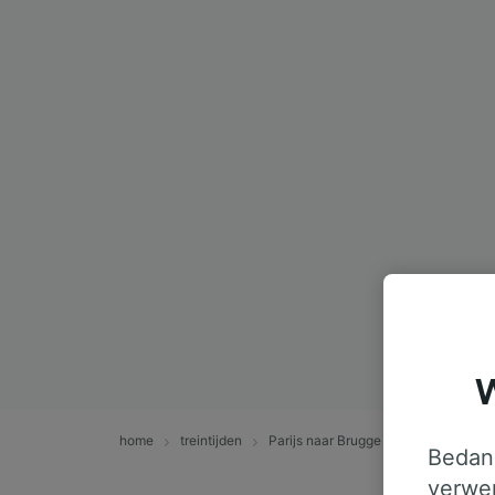
W
home
treintijden
Parijs naar Brugge
Bedank
verwer