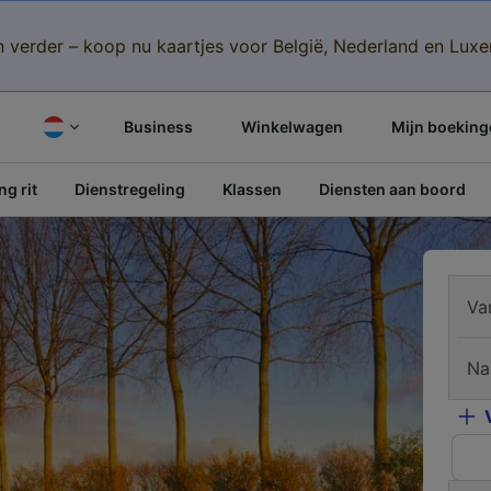
n verder – koop nu kaartjes voor België, Nederland en Lu
Business
Winkelwagen
Mijn boeking
g rit
Dienstregeling
Klassen
Diensten aan boord
Va
Na