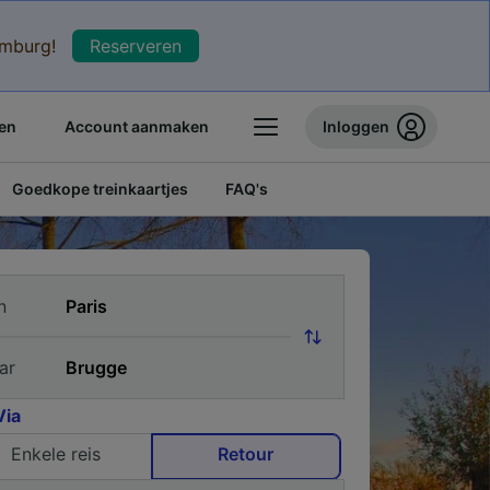
xemburg!
Reserveren
en
Account aanmaken
Inloggen
Goedkope treinkaartjes
FAQ's
n
ar
Via
Enkele reis
Retour