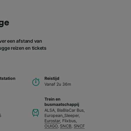
gge
ver een afstand van
ugge reizen en tickets
station
Reistijd
Vanaf 2u 36m
Trein en
busmaatschappij
ALSA
,
BlaBlaCar Bus
,
5
European_Sleeper
,
Eurostar
,
Flixbus
,
OUIGO
,
SNCB
,
SNCF