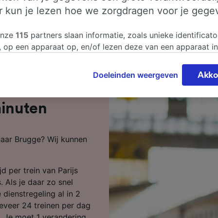
er kun je lezen hoe we zorgdragen voor je gege
onze
115
partners slaan informatie, zoals unieke identificato
, op een apparaat op, en/of lezen deze van een apparaat i
sgegevens te verwerken. Je kunt je instellingen bevestigen
n door hieronder te klikken. Daaronder valt ook je recht om
Doeleinden weergeven
Akko
 te maken in alle gevallen dat er voor de verwerking een 
s naar
chtvaardigd belangen wordt gemaakt. Je kunt deze instell
ent wijzigen op de pagina met onze privacyverklaring. De
minuten
worden aan onze partners doorgegeven en hebben geen in
segegevens. Je gegevens worden niet gebruikt voor tracki
 naar Brugge? Wij kunnen
hebt gevraagd om je niet te volgen.
onze partners verwerken gegevens voor de volgende doele
d per trein van Parijs
e geolocatiegegevens gebruiken. De apparaatkenmerken ac
ter identificatie. Informatie op een apparaat opslaan en/of
 Als je daar zo snel
 Gepersonaliseerde advertenties en content, advertentie- 
 dienstregeling al in 2
metingen, doelgroepenonderzoek en ontwikkeling van dien
geveer 24 treinen per dag
. Je moet 1 verandering