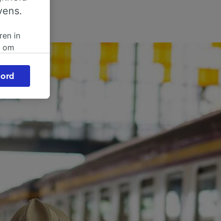
vens.
ren in
n om
 of
ord
beroep
ingen op
ze
vloed
ng als
inden:
tief
en
sten.