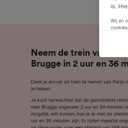
is. Hi
Wij en 
cookies
persoon
wijzige
bezwaar
Neem de trein van Parij
op gere
elk mom
Brugge in 2 uur en 36 
keuzes 
op brow
Denk je erover de trein te nemen van Parijs
je ons 
je helpen.
Wij en 
Je kunt verwachten dat de gemiddelde reistij
Preciez
scannen 
naar Brugge ongeveer 3 uur en 34 minuten is.
openen.
mogelijk wilt komen, kun je er met de snelste
content
uur en 36 minuten zijn. Er rijden meestal on
op deze route, over een afstand van 268 km