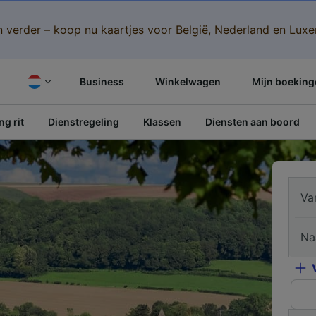
n verder – koop nu kaartjes voor België, Nederland en Lu
Business
Winkelwagen
Mijn boeking
g rit
Dienstregeling
Klassen
Diensten aan boord
Va
Na