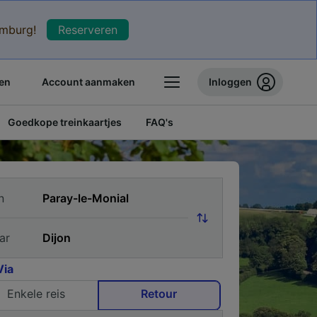
xemburg!
Reserveren
en
Account aanmaken
Inloggen
Goedkope treinkaartjes
FAQ's
n
ar
Via
Enkele reis
Retour