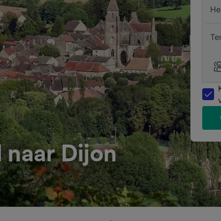
He
Te
 naar Dijon