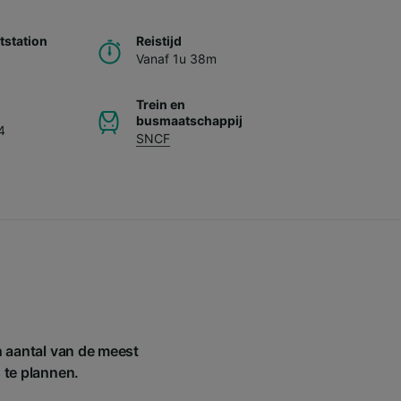
station
Reistijd
Vanaf 1u 38m
Trein en
busmaatschappij
4
SNCF
n aantal van de meest
s te plannen.