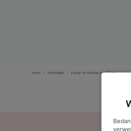
home
treintijden
Paray-le-Monial naar Dijon
W
Bedank
verwer