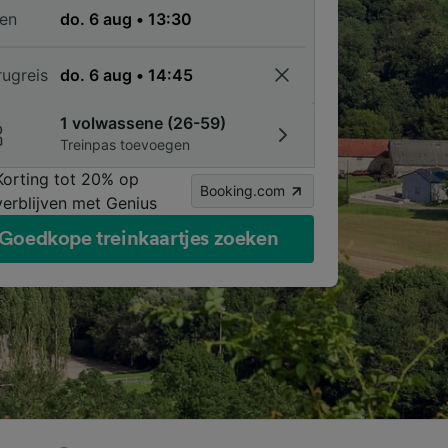
en
rugreis
1 volwassene (26-59)
Treinpas toevoegen
Korting tot 20% op
Booking.com
verblijven met Genius
Goedkope treinkaartjes zoeken