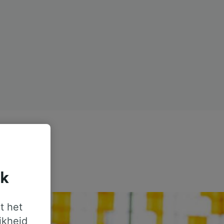
jk
t het
jkheid