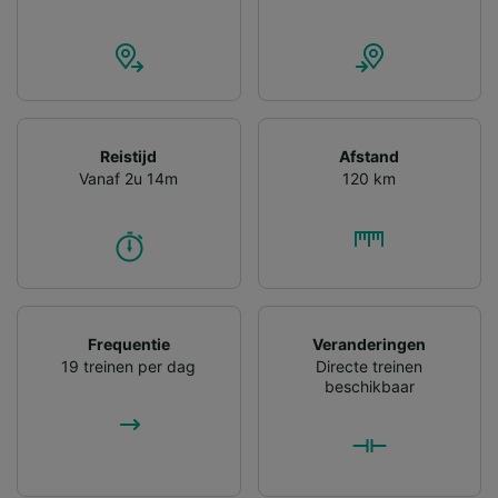
gevraagd om je niet te volgen.
Wij en onze partners verwerken gegevens
voor de volgende doeleinden:
Precieze geolocatiegegevens gebruiken. De
apparaatkenmerken actief scannen ter
identificatie. Informatie op een apparaat
Reistijd
Afstand
opslaan en/of openen. Gepersonaliseerde
Vanaf 2u 14m
120 km
advertenties en content, advertentie- en
contentmetingen, doelgroepenonderzoek en
ontwikkeling van diensten.
Partnerlijst (derden)
Frequentie
Veranderingen
19 treinen per dag
Directe treinen
beschikbaar