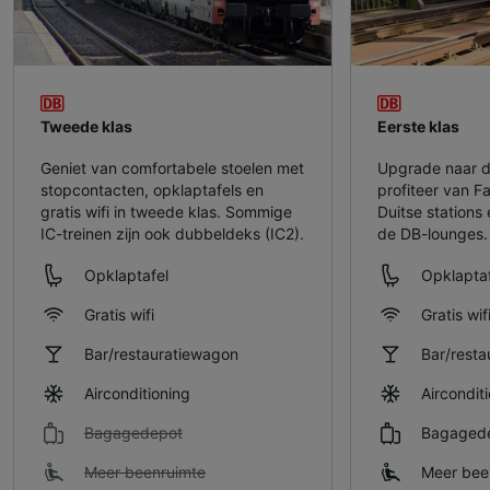
Tweede klas
Eerste klas
Geniet van comfortabele stoelen met
Upgrade naar d
stopcontacten, opklaptafels en
profiteer van 
gratis wifi in tweede klas. Sommige
Duitse stations 
IC-treinen zijn ook dubbeldeks (IC2).
de DB-lounges.
Opklaptafel
Opklaptaf
Gratis wifi
Gratis wif
Bar/restauratiewagon
Bar/rest
Airconditioning
Aircondit
Bagagedepot
Bagaged
Meer beenruimte
Meer bee