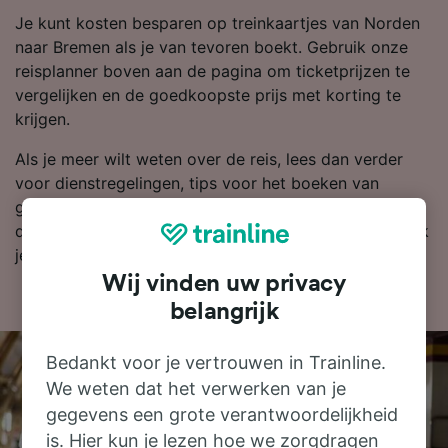
Je kunt kosten besparen op treinkaartjes van Norden
naar Bremen als je van tevoren boekt. Gebruik onze
reisplanner boven aan de pagina om ticketprijzen te
vergelijken en de goedkoopste prijs met korting te
krijgen.
Als je meer wilt weten over de reis, lees dan verder
voor dienstregelingen, tips voor het boeken van
goedkope treinkaartjes en veelgestelde vragen, zoals
de eerste en laatste treinen. Wil je gelijk boeken? Zoek
je kaartjes dan vandaag bij ons!
Wij vinden uw privacy
belangrijk
Bedankt voor je vertrouwen in Trainline.
We weten dat het verwerken van je
gegevens een grote verantwoordelijkheid
is. Hier kun je lezen hoe we zorgdragen