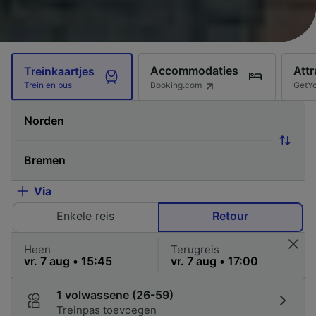
Accommodaties
Attr
Treinkaartjes
Booking.com
GetY
Trein en bus
Via
Enkele reis
Retour
Heen
Terugreis
1 volwassene (26-59)
Treinpas toevoegen