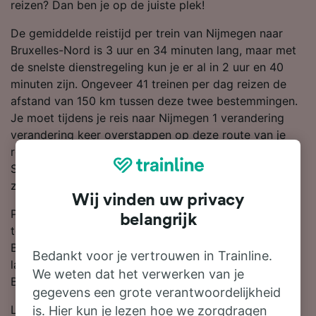
reizen? Dan ben je op de juiste plek!
De gemiddelde reistijd per trein van Nijmegen naar
Bruxelles-Nord is 3 uur en 34 minuten lang, maar met
de snelste dienstregeling kun je er al in 2 uur en 40
minuten zijn. Ongeveer 41 treinen per dag reizen de
afstand van 150 km tussen deze twee bestemmingen.
Je moet tijdens je reis naar Nijmegen 1 verandering
verandering keer overstappen op deze route van je
reis. De treinen op deze route zijn meestal van NS of
SNCB. Aan boord vind je moderne en comfortabele
zitplaatsen en standaard genoeg ruimte voor bagage.
Wij vinden uw privacy
Plan je reis van tevoren en boek je treinkaartjes van
belangrijk
tevoren als de je goedkoopste tarieven wilt scoren.
Begin een zoekopdracht in onze reisplanner om de
Bedankt voor je vertrouwen in Trainline.
laatste prijzen te bekijken van Nijmegen naar
We weten dat het verwerken van je
Bruxelles-Nord.
gegevens een grote verantwoordelijkheid
Lees verder voor meer informatie over de treinreis
is. Hier kun je lezen hoe we zorgdragen