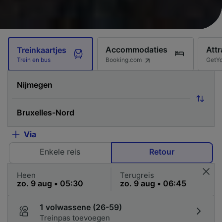
Accommodaties
Attr
Treinkaartjes
Booking.com
GetY
Trein en bus
Via
Enkele reis
Retour
Heen
Terugreis
1 volwassene (26-59)
Treinpas toevoegen