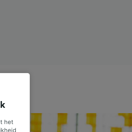
jk
t het
jkheid