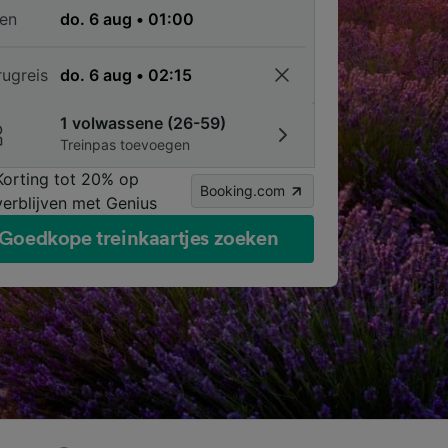
en
rugreis
1 volwassene (26-59)
Treinpas toevoegen
Korting tot 20% op
Booking.com
verblijven met Genius
Goedkope treinkaartjes zoeken