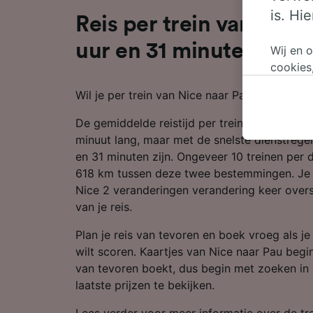
is. Hi
Reis per trein van Nice 
uur en 31 minuten
Wij en 
cookies
persoon
Wil je per trein van Nice naar Pau reizen? Dan
wijzige
bezwaar
De gemiddelde reistijd per trein van Nice naa
op gere
minuut lang, maar met de snelste dienstregeli
elk mom
en 31 minuten zijn. Ongeveer 10 treinen per 
keuzes 
618 km tussen deze twee bestemmingen. Je m
op brow
Nice 2 veranderingen verandering keer over
je ons 
van je reis.
Wij en 
Plan je reis van tevoren en boek vroeg als j
Preciez
wilt scoren. Kaartjes van Nice naar Pau begin
scannen 
van tevoren boekt, dus begin met zoeken in
openen.
laatste prijzen te bekijken.
content
Lees verder voor meer informatie over de tre