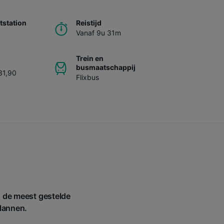
station
Reistijd
Vanaf 9u 31m
Trein en
busmaatschappij
31,90
Flixbus
n de meest gestelde
plannen.