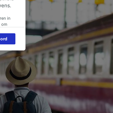
vens.
ren in
n om
 of
ord
beroep
ingen op
ze
vloed
ng als
inden:
tief
en
sten.