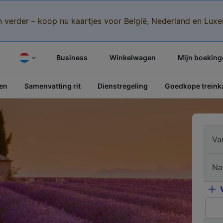
n verder – koop nu kaartjes voor België, Nederland en Lu
Business
Winkelwagen
Mijn boeking
pen
Samenvatting rit
Dienstregeling
Goedkope treinka
Va
Na