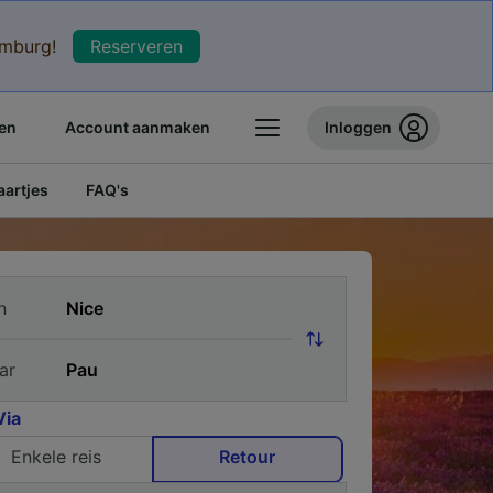
xemburg!
Reserveren
en
Account aanmaken
Inloggen
artjes
FAQ's
n
ar
Via
Enkele reis
Retour