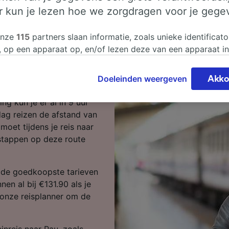
er kun je lezen hoe we zorgdragen voor je gege
naar Pau in 9
onze
115
partners slaan informatie, zoals unieke identificato
, op een apparaat op, en/of lezen deze van een apparaat i
sgegevens te verwerken. Je kunt je instellingen bevestigen
 ben je op de juiste plek!
n door hieronder te klikken. Daaronder valt ook je recht om
Doeleinden weergeven
Akko
 te maken in alle gevallen dat er voor de verwerking een 
r Pau is 12 uur en 1
chtvaardigd belangen wordt gemaakt. Je kunt deze instell
ng kun je er al in 9 uur
ent wijzigen op de pagina met onze privacyverklaring. De
dag reizen de afstand van
worden aan onze partners doorgegeven en hebben geen in
oet tijdens je reis naar
segegevens. Je gegevens worden niet gebruikt voor tracki
stappen op deze route
hebt gevraagd om je niet te volgen.
onze partners verwerken gegevens voor de volgende doele
e de goedkoopste tarieven
e geolocatiegegevens gebruiken. De apparaatkenmerken ac
nen al bij €131.90 als je
ter identificatie. Informatie op een apparaat opslaan en/of
 onze reisplanner om de
 Gepersonaliseerde advertenties en content, advertentie- 
metingen, doelgroepenonderzoek en ontwikkeling van dien
inreis naar Pau, zoals