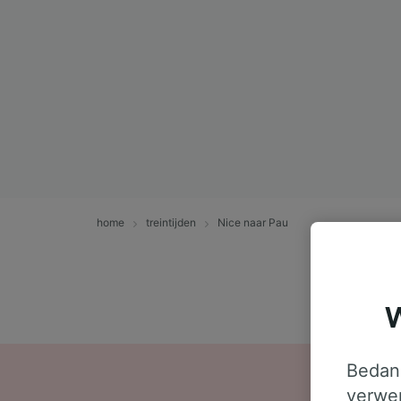
home
treintijden
Nice naar Pau
W
Bedank
verwer