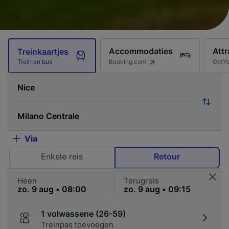
Accommodaties
Attr
Treinkaartjes
Booking.com
GetY
Trein en bus
Via
Enkele reis
Retour
Heen
Terugreis
1 volwassene (26-59)
Treinpas toevoegen