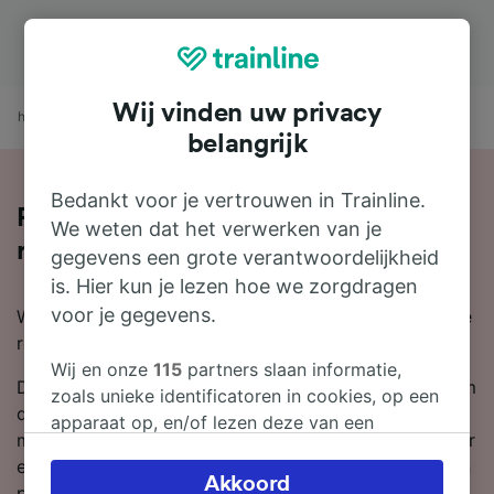
Wij vinden uw privacy
home
treintijden
Murat naar Amiens
belangrijk
Bedankt voor je vertrouwen in Trainline.
Per trein van Murat naar Amiens
We weten dat het verwerken van je
reizen
gegevens een grote verantwoordelijkheid
is. Hier kun je lezen hoe we zorgdragen
voor je gegevens.
Wil je per trein van Murat naar Amiens reizen? Begin je
reis bij ons.
Wij en onze
115
partners slaan informatie,
De gemiddelde tijd is ongeveer 11 uur en 6 minuten om
zoals unieke identificatoren in cookies, op een
de afstand van Murat naar Amiens per trein te reizen,
apparaat op, en/of lezen deze van een
maar met de snelste dienstregeling kun je er al in 8 uur
apparaat in om persoonsgegevens te
en 5 minuten zijn. Er rijden meestal ongeveer 7 treinen
verwerken. Je kunt je instellingen bevestigen
Akkoord
per dag op de route met een afstand van 533 km