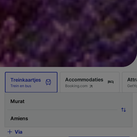
Accommodaties
Attr
Treinkaartjes
Booking.com
GetY
Trein en bus
Via