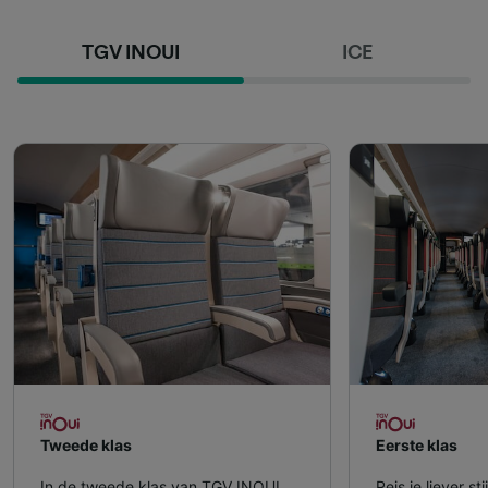
TGV INOUI
ICE
Tweede klas
Eerste klas
In de tweede klas van TGV INOUI
Reis je liever s