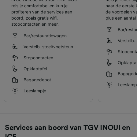
reis je comfortabel en kun je
naar de eerste 
profiteren van de services aan
de voordelen v
boord, zoals gratis wifi,
plus een aantal 
stopcontacten en meer.
Bar/rest
Bar/restauratiewagon
Verstelb. 
Verstelb. stoel/​voetsteun
Stopcont
Stopcontacten
Opklaptaf
Opklaptafel
Bagaged
Bagagedepot
Leeslamp
Leeslampje
Services aan boord van TGV INOUI en
ICE