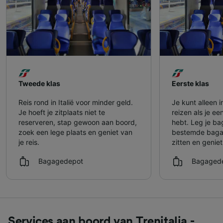
Tweede klas
Eerste klas
Reis rond in Italië voor minder geld.
Je kunt alleen i
Je hoeft je zitplaats niet te
reizen als je ee
reserveren, stap gewoon aan boord,
hebt. Leg je ba
zoek een lege plaats en geniet van
bestemde bagag
je reis.
zitten en geniet
Bagagedepot
Bagaged
Services aan boord van Trenitalia -