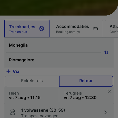
Accommodaties
Attr
Treinkaartjes
Booking.com
GetY
Trein en bus
Via
Enkele reis
Retour
Heen
Terugreis
1 volwassene (30-59)
Treinpas toevoegen