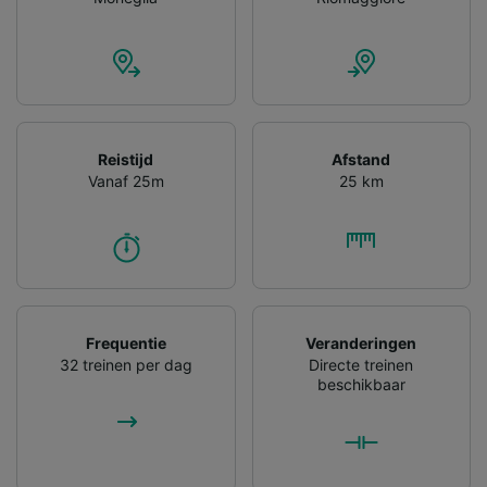
gevraagd om je niet te volgen.
Wij en onze partners verwerken gegevens
voor de volgende doeleinden:
Precieze geolocatiegegevens gebruiken. De
apparaatkenmerken actief scannen ter
identificatie. Informatie op een apparaat
Reistijd
Afstand
opslaan en/of openen. Gepersonaliseerde
Vanaf 25m
25 km
advertenties en content, advertentie- en
contentmetingen, doelgroepenonderzoek en
ontwikkeling van diensten.
Partnerlijst (derden)
Frequentie
Veranderingen
32 treinen per dag
Directe treinen
beschikbaar