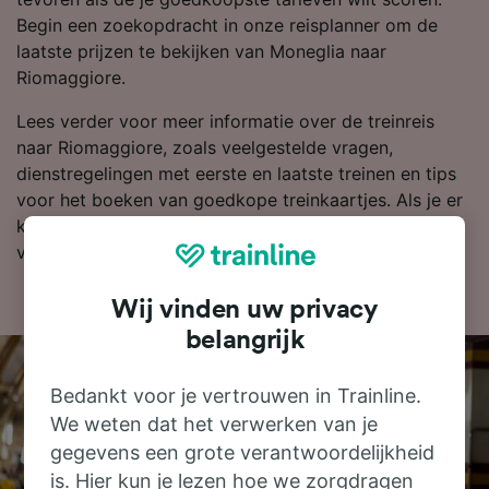
Begin een zoekopdracht in onze reisplanner om de
laatste prijzen te bekijken van Moneglia naar
Riomaggiore.
Lees verder voor meer informatie over de treinreis
naar Riomaggiore, zoals veelgestelde vragen,
dienstregelingen met eerste en laatste treinen en tips
voor het boeken van goedkope treinkaartjes. Als je er
klaar voor bent om te boeken, zoek je kaartjes dan
vandaag nog bij ons naar goedkope treinkaartjes.
Wij vinden uw privacy
belangrijk
Bedankt voor je vertrouwen in Trainline.
We weten dat het verwerken van je
gegevens een grote verantwoordelijkheid
is. Hier kun je lezen hoe we zorgdragen