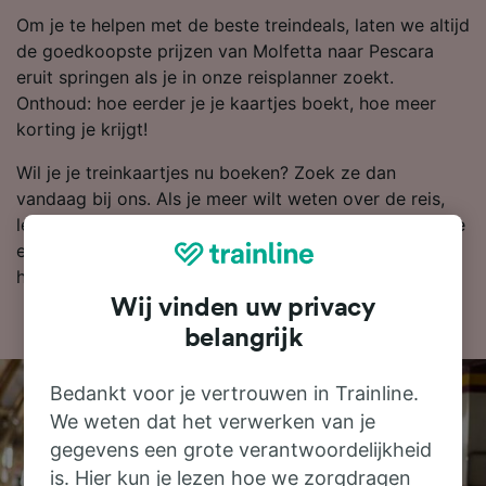
Om je te helpen met de beste treindeals, laten we altijd
de goedkoopste prijzen van Molfetta naar Pescara
eruit springen als je in onze reisplanner zoekt.
Onthoud: hoe eerder je je kaartjes boekt, hoe meer
korting je krijgt!
Wil je je treinkaartjes nu boeken? Zoek ze dan
vandaag bij ons. Als je meer wilt weten over de reis,
lees dan verder voor dienstregelingen (zoals de eerste
en laatste treinen), veelgestelde vragen en tips voor
het boeken van goedkope treinkaartjes.
Wij vinden uw privacy
belangrijk
Bedankt voor je vertrouwen in Trainline.
We weten dat het verwerken van je
gegevens een grote verantwoordelijkheid
is. Hier kun je lezen hoe we zorgdragen