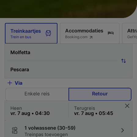
Accommodaties
Attr
Treinkaartjes
Booking.com
GetY
Trein en bus
Via
Enkele reis
Retour
Heen
Terugreis
1 volwassene (30-59)
Treinpas toevoegen