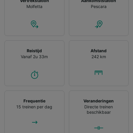
Vertrekstation
Aankomststation
gevraagd om je niet te volgen.
Molfetta
Pescara
Wij en onze partners verwerken gegevens
voor de volgende doeleinden:
Precieze geolocatiegegevens gebruiken. De
apparaatkenmerken actief scannen ter
identificatie. Informatie op een apparaat
opslaan en/of openen. Gepersonaliseerde
advertenties en content, advertentie- en
Reistijd
Afstand
contentmetingen, doelgroepenonderzoek en
Vanaf 2u 33m
242 km
ontwikkeling van diensten.
Partnerlijst (derden)
Frequentie
Veranderingen
15 treinen per dag
Directe treinen
beschikbaar