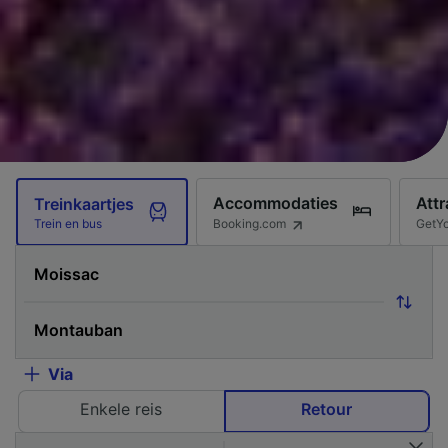
Accommodaties
Attr
Treinkaartjes
Booking.com
GetY
Trein en bus
Via
Enkele reis
Retour