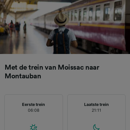
gebruikt voor tracking als je ons hebt
gevraagd om je niet te volgen.
Wij en onze partners verwerken gegevens
voor de volgende doeleinden:
Precieze geolocatiegegevens gebruiken. De
apparaatkenmerken actief scannen ter
identificatie. Informatie op een apparaat
opslaan en/of openen. Gepersonaliseerde
advertenties en content, advertentie- en
contentmetingen, doelgroepenonderzoek en
Met de trein van Moissac naar
ontwikkeling van diensten.
Montauban
Partnerlijst (derden)
Eerste trein
Laatste trein
06:08
21:11