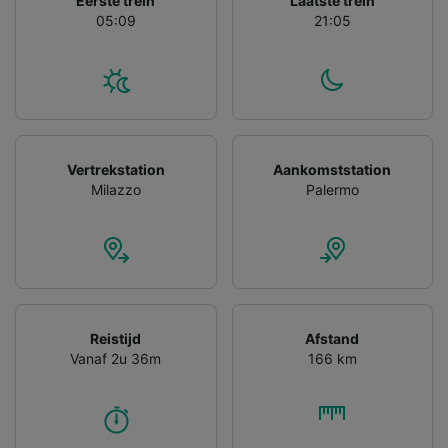
Eerste trein
Laatste trein
gevraagd om je niet te volgen.
05:09
21:05
Wij en onze partners verwerken gegevens
voor de volgende doeleinden:
Precieze geolocatiegegevens gebruiken. De
apparaatkenmerken actief scannen ter
identificatie. Informatie op een apparaat
opslaan en/of openen. Gepersonaliseerde
advertenties en content, advertentie- en
Vertrekstation
Aankomststation
contentmetingen, doelgroepenonderzoek en
Milazzo
Palermo
ontwikkeling van diensten.
Partnerlijst (derden)
Reistijd
Afstand
Vanaf 2u 36m
166 km