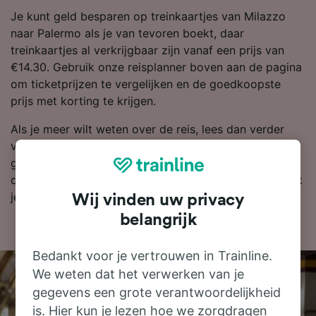
Je kunt geld besparen op treinkaartjes van Milazzo
naar Palermo als je van tevoren boekt, daar
treinkaartjes al verkrijgbaar zijn vanaf een prijs van
€14.30. Gebruik onze reisplanner boven aan de pagina
om ticketprijzen te vergelijken en de goedkoopste
prijs met korting te krijgen.
Als je meer wilt weten over de reis, lees dan verder
voor dienstregelingen, tips voor het boeken van
goedkope treinkaartjes en veelgestelde vragen, zoals
de eerste en laatste treinen. Wil je gelijk boeken? Zoek
je kaartjes dan vandaag bij ons!
Wij vinden uw privacy
belangrijk
Bedankt voor je vertrouwen in Trainline.
We weten dat het verwerken van je
gegevens een grote verantwoordelijkheid
is. Hier kun je lezen hoe we zorgdragen