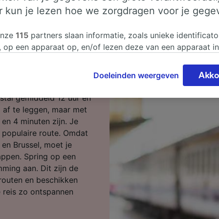
er kun je lezen hoe we zorgdragen voor je gege
ilaan naar
onze
115
partners slaan informatie, zoals unieke identificato
, op een apparaat op, en/of lezen deze van een apparaat i
sgegevens te verwerken. Je kunt je instellingen bevestigen
Milaan naar Brussel? Dan
n door hieronder te klikken. Daaronder valt ook je recht om
Doeleinden weergeven
Akko
 te maken in alle gevallen dat er voor de verwerking een 
chtvaardigd belangen wordt gemaakt. Je kunt deze instell
estal gemiddeld 12 uur en
ent wijzigen op de pagina met onze privacyverklaring. De
af te leggen, maar met
worden aan onze partners doorgegeven en hebben geen in
r en 4 minuten zijn. Je
segegevens. Je gegevens worden niet gebruikt voor tracki
 populaire route. Omdat
hebt gevraagd om je niet te volgen.
 en Brussel, moet je
appen. Spring op een
onze partners verwerken gegevens voor de volgende doele
ming aan. Dit zijn de
e geolocatiegegevens gebruiken. De apparaatkenmerken ac
routen en beschikken
ter identificatie. Informatie op een apparaat opslaan en/of
 Gepersonaliseerde advertenties en content, advertentie- 
 reis zo ontspannen
metingen, doelgroepenonderzoek en ontwikkeling van dien