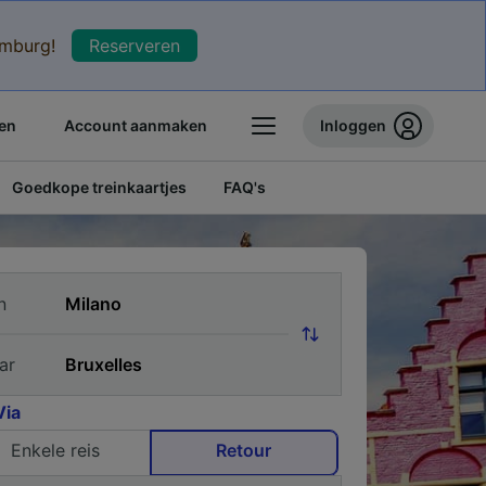
xemburg!
Reserveren
en
Account aanmaken
Inloggen
Goedkope treinkaartjes
FAQ's
n
ar
Via
Enkele reis
Retour