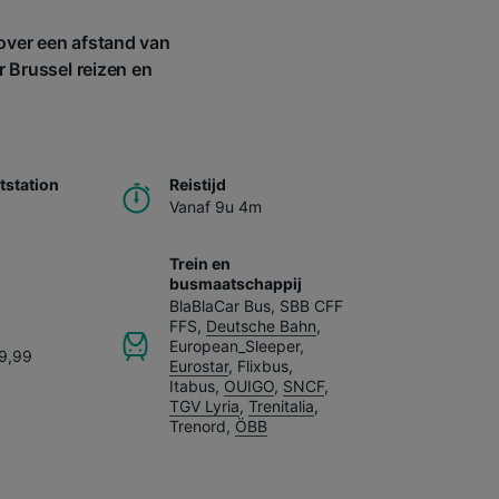
 over een afstand van
r Brussel reizen en
station
Reistijd
Vanaf 9u 4m
Trein en
busmaatschappij
BlaBlaCar Bus
,
SBB CFF
FFS
,
Deutsche Bahn
,
European_Sleeper
,
59,99
Eurostar
,
Flixbus
,
Itabus
,
OUIGO
,
SNCF
,
TGV Lyria
,
Trenitalia
,
Trenord
,
ÖBB