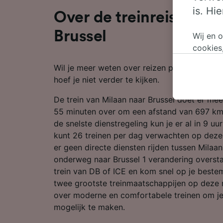
is. Hi
Over de treinreis van M
Brussel
Wij en 
cookies
persoon
Wil je meer weten over reizen per trein van 
wijzige
hoef je niet verder te kijken.
bezwaar
op gere
De trein van Milaan naar Brussel doet er me
elk mom
55 minuten over om een afstand van 697 km 
keuzes 
de snelste dienstregeling kun je er al in 9 uu
op brow
kunt 26 treinen per dag verwachten op deze
je ons 
er geen directe diensten rijden tussen Milaan
onderweg naar Brussel 1 verandering overst
Wij en 
trein van DB of ICE en kom snel op je bestem
Preciez
twee grootste treinmaatschappijen op deze 
scannen 
openen.
over moderne en comfortabele treinen om je
content
mogelijk te maken.