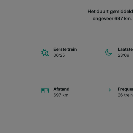
Het duurt gemiddeld 
ongeveer 697 km. E
Eerste trein
Laatste
06:25
23:09
Afstand
Freque
697 km
26 trei