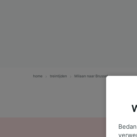
home
treintijden
Milaan naar Brussel
W
Bedank
verwer