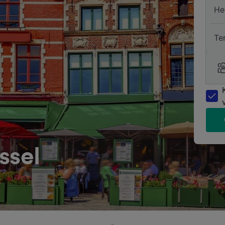
He
Te
ssel