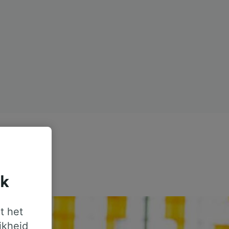
jk
t het
jkheid