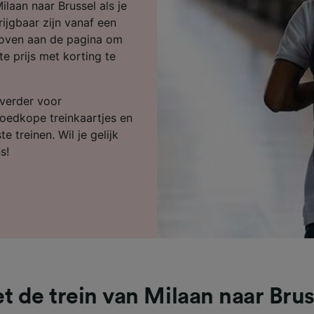
ijst (derden)
laan naar Brussel als je
rijgbaar zijn vanaf een
 boven aan de pagina om
e prijs met korting te
 verder voor
goedkope treinkaartjes en
e treinen. Wil je gelijk
s!
t de trein van Milaan naar Brus