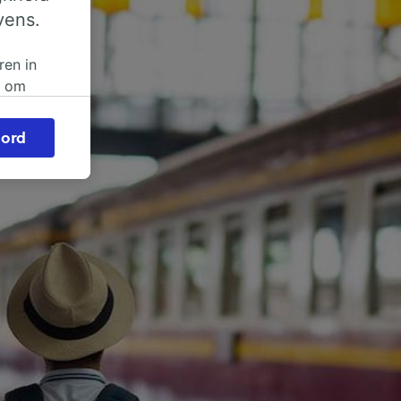
vens.
ren in
n om
 of
ord
beroep
ingen op
ze
vloed
ng als
inden:
tief
en
sten.