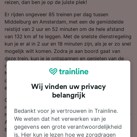
reizen, dan ben je op de juiste plek!
Er rijden ongeveer 85 treinen per dag tussen
Middelburg en Amsterdam, met een de gemiddelde
reistijd van 2 uur en 52 minuten om de hele afstand
van 132 km af te leggen. Met de snelste dienstregeling
kun je er al in 2 uur en 18 minuten zijn, als je er zo snel
mogelijk wilt komen. Zodra je aan boord gaat van
deze trein, kun je je ontspannen en genieten van de
reis omdat er rechtstreekse diensten beschikbaar zijn.
NS is de grootste treinmaatschappij op deze route,
dus waarschijnlijk reis je met hen gedurende je hele of
Wij vinden uw privacy
een deel van je reis naar Amsterdam.
belangrijk
Gebruik onze reisplanner boven aan de pagina om
naar goedkope kaartjes te zoeken en wij laten je zien
Bedankt voor je vertrouwen in Trainline.
hoeveel korting je krijgt. Kaartjes van Middelburg naar
We weten dat het verwerken van je
Amsterdam beginnen al bij €29.00 als je van tevoren
gegevens een grote verantwoordelijkheid
boekt.
is. Hier kun je lezen hoe we zorgdragen