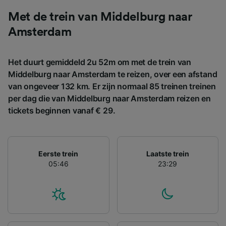
gevraagd om je niet te volgen.
Met de trein van Middelburg naar
Wij en onze partners verwerken gegevens
Amsterdam
voor de volgende doeleinden:
Precieze geolocatiegegevens gebruiken. De
apparaatkenmerken actief scannen ter
Het duurt gemiddeld 2u 52m om met de trein van
identificatie. Informatie op een apparaat
Middelburg naar Amsterdam te reizen, over een afstand
opslaan en/of openen. Gepersonaliseerde
advertenties en content, advertentie- en
van ongeveer 132 km. Er zijn normaal 85 treinen treinen
contentmetingen, doelgroepenonderzoek en
per dag die van Middelburg naar Amsterdam reizen en
ontwikkeling van diensten.
tickets beginnen vanaf € 29.
Partnerlijst (derden)
Eerste trein
Laatste trein
05:46
23:29