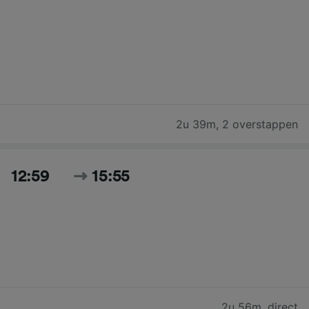
2u 39m
,
2 overstappen
12:59
15:55
2u 56m
,
direct