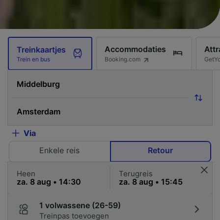
Accommodaties
Attr
Treinkaartjes
Booking.com
GetY
Trein en bus
Via
Enkele reis
Retour
Heen
Terugreis
1 volwassene (26-59)
Treinpas toevoegen