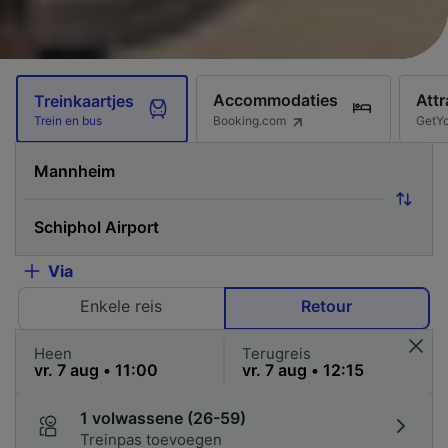
Accommodaties
Attr
Treinkaartjes
Booking.com
GetY
Trein en bus
Via
Enkele reis
Retour
Heen
Terugreis
1 volwassene (26-59)
Treinpas toevoegen