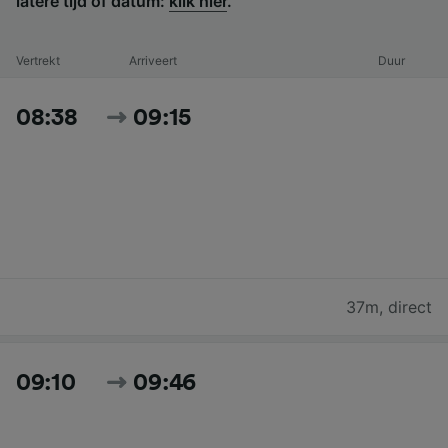
latere tijd of datum:
klik hier
.
Vertrekt
Arriveert
Duur
08:38
09:15
37m
,
direct
09:10
09:46