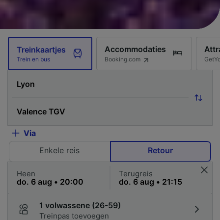
Accommodaties
Attr
Treinkaartjes
Booking.com
GetY
Trein en bus
Via
Enkele reis
Retour
Heen
Terugreis
1 volwassene (26-59)
Treinpas toevoegen