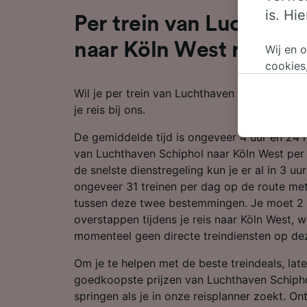
is. Hi
Per trein van Luchthav
naar Köln West reizen
Wij en 
cookies
persoon
Wil je per trein van Luchthaven Schiphol naa
wijzige
je reis bij ons.
bezwaar
op gere
De gemiddelde tijd is ongeveer 4 uur en 24
elk mom
van Luchthaven Schiphol naar Köln West per 
keuzes 
de snelste dienstregeling kun je er al in 3 uur
op brow
ongeveer 31 treinen per dag op de route me
je ons 
tussen deze twee bestemmingen. Je moet 2
overstappen tijdens je reis naar Köln West, w
Wij en 
momenteel geen directe treindiensten op deze
Preciez
scannen 
Om je te helpen met de beste treindeals, late
openen.
goedkoopste prijzen van Luchthaven Schipho
content
springen als je in onze reisplanner zoekt. On