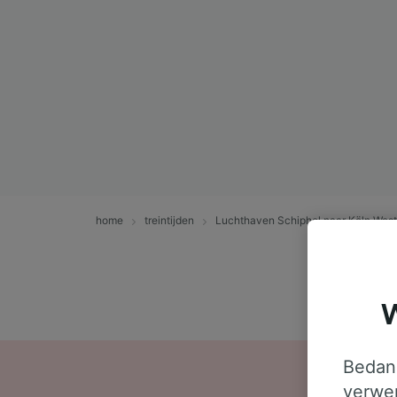
home
treintijden
Luchthaven Schiphol naar Köln West
W
Bedank
verwer