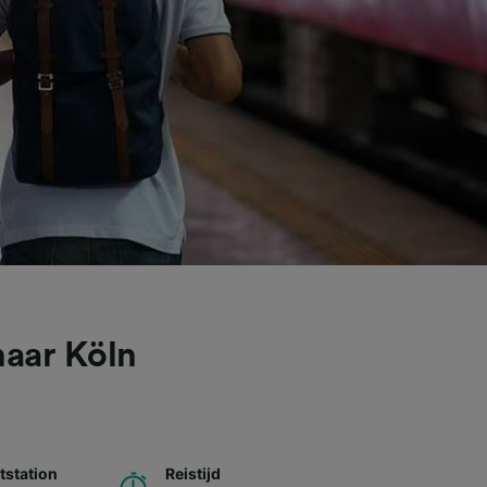
naar Köln
station
Reistijd