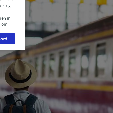
vens.
ren in
n om
 of
ord
beroep
ingen op
ze
vloed
ng als
inden:
tief
en
sten.