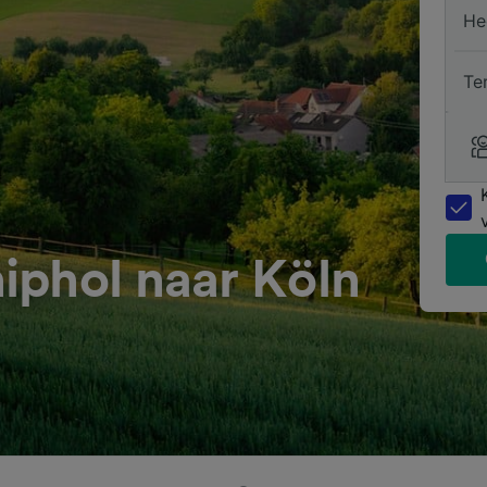
He
Te
iphol naar Köln