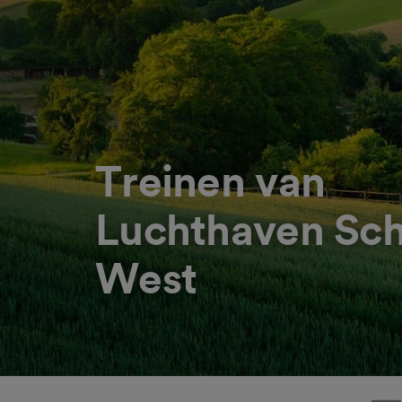
Treinen van
Luchthaven Sch
West