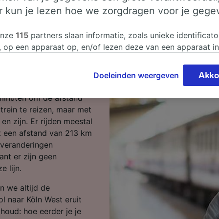
er kun je lezen hoe we zorgdragen voor je gege
en Schiphol
onze
115
partners slaan informatie, zoals unieke identificato
, op een apparaat op, en/of lezen deze van een apparaat i
sgegevens te verwerken. Je kunt je instellingen bevestigen
r Köln West reizen? Begin
n door hieronder te klikken. Daaronder valt ook je recht om
Doeleinden weergeven
Akko
 te maken in alle gevallen dat er voor de verwerking een 
chtvaardigd belangen wordt gemaakt. Je kunt deze instell
 minuten om de afstand
ent wijzigen op de pagina met onze privacyverklaring. De
trein te reizen, maar met
worden aan onze partners doorgegeven en hebben geen in
 en zijn. Er rijden meestal
segegevens. Je gegevens worden niet gebruikt voor tracki
t een afstand van 213 km
hebt gevraagd om je niet te volgen.
 veranderingen
ant er zijn geen
onze partners verwerken gegevens voor de volgende doele
 lijn.
e geolocatiegegevens gebruiken. De apparaatkenmerken ac
ter identificatie. Informatie op een apparaat opslaan en/of
n we altijd de
 Gepersonaliseerde advertenties en content, advertentie- 
l naar Köln West eruit
metingen, doelgroepenonderzoek en ontwikkeling van dien
thoud: hoe eerder je je