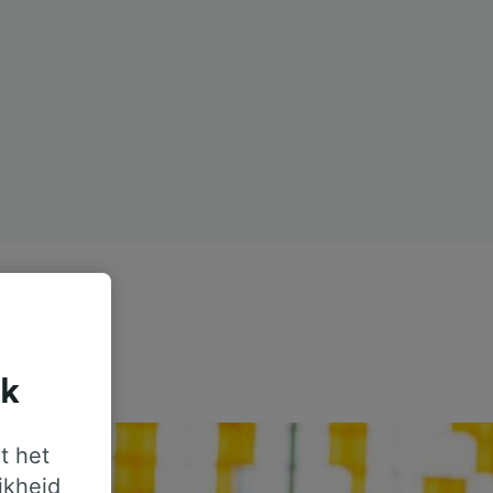
jk
t het
jkheid