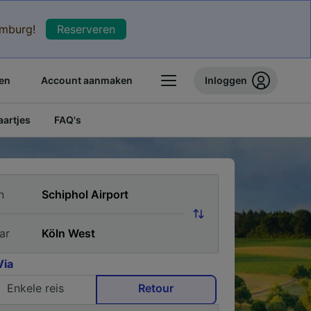
xemburg!
Reserveren
en
Account aanmaken
Inloggen
artjes
FAQ's
n
ar
Via
Enkele reis
Retour