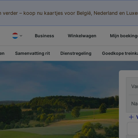
n verder – koop nu kaartjes voor België, Nederland en Lu
Business
Winkelwagen
Mijn boeking
pen
Samenvatting rit
Dienstregeling
Goedkope treinka
Va
Na