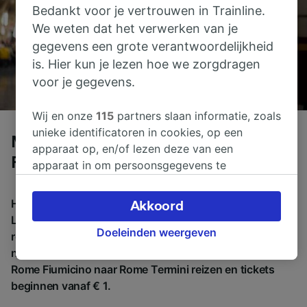
Bedankt voor je vertrouwen in Trainline.
We weten dat het verwerken van je
gegevens een grote verantwoordelijkheid
is. Hier kun je lezen hoe we zorgdragen
voor je gegevens.
Wij en onze
115
partners slaan informatie, zoals
unieke identificatoren in cookies, op een
Met de trein van Luchthaven Rome
apparaat op, en/of lezen deze van een
Fiumicino naar Rome Termini
apparaat in om persoonsgegevens te
verwerken. Je kunt je instellingen bevestigen of
wijzigen door hieronder te klikken. Daaronder
Het duurt gemiddeld 32m om met de trein van
Akkoord
valt ook je recht om bezwaar te maken in alle
Luchthaven Rome Fiumicino naar Rome Termini te
gevallen dat er voor de verwerking een beroep
Doeleinden weergeven
reizen, over een afstand van ongeveer 24 km. Er zijn
op gerechtvaardigd belangen wordt gemaakt.
normaal 70 treinen treinen per dag die van Luchthaven
Je kunt deze instellingen op elk moment
Rome Fiumicino naar Rome Termini reizen en tickets
wijzigen op de pagina met onze
beginnen vanaf € 1.
privacyverklaring. Deze keuzes worden aan