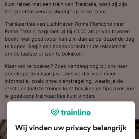
kunt reizen met een trein van Trenitalia, want zij zijn
het grootste vervoersbedrijf op deze route.
Treinkaartjes van Luchthaven Rome Fiumicino naar
Rome Termini beginnen al bij €1.00 als je van tevoren
boekt, wat goedkoper kan zijn dan ze op dezelfde dag
te kopen. Begin een zoekopdracht in de reisplanner
om de laatste prijzen te bekijken.
Klaar om te boeken? Zoek vandaag nog bij ons naar
goedkope treinkaartjes. Lees verder voor meer
informatie, zoals onze dienstregeling, waarin je de
eerste en laatste treinen kunt bekijken en tips over hoe
je goedkope treinkaartjes kunt vinden.
Wij vinden uw privacy belangrijk