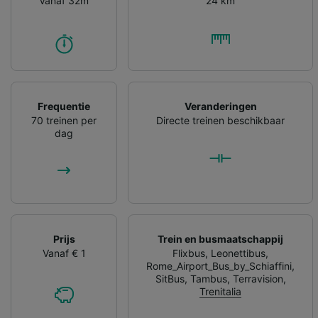
Vanaf 32m
24 km
Frequentie
Veranderingen
70 treinen per
Directe treinen beschikbaar
dag
Prijs
Trein en busmaatschappij
Vanaf € 1
Flixbus
,
Leonettibus
,
Rome_Airport_Bus_by_Schiaffini
,
SitBus
,
Tambus
,
Terravision
,
Trenitalia