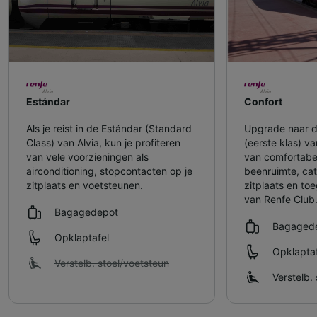
Estándar
Confort
Als je reist in de Estándar (Standard
Upgrade naar d
Class) van Alvia, kun je profiteren
(eerste klas) va
van vele voorzieningen als
van comfortabe
airconditioning, stopcontacten op je
beenruimte, cate
zitplaats en voetsteunen.
zitplaats en to
van Renfe Club
Bagagedepot
Bagaged
Opklaptafel
Opklaptaf
Verstelb. stoel/​voetsteun
Verstelb. 