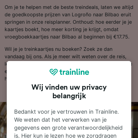
Om je te helpen met de beste treindeals, laten we altijd
de goedkoopste prijzen van Logroño naar Bilbao eruit
springen in onze reisplanner. Onthoud: hoe eerder je je
kaartjes boekt, hoe meer korting je krijgt, omdat
vroegboekkaartjes naar Bilbao al beginnen bij €17.75.
Wil je je treinkaartjes nu boeken? Zoek ze dan
vandaag bij ons. Als je meer wilt weten over de reis,
lees dan verder voor dienstregelingen (zoals de eerste
en laatste treinen), veelgestelde vragen en tips voor
het boeken van goedkope treinkaartjes.
Wij vinden uw privacy
belangrijk
Bedankt voor je vertrouwen in Trainline.
We weten dat het verwerken van je
gegevens een grote verantwoordelijkheid
is. Hier kun je lezen hoe we zorgdragen