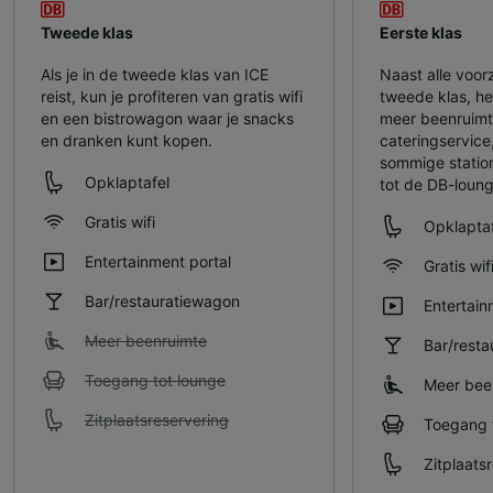
Tweede klas
Eerste klas
Als je in de tweede klas van ICE
Naast alle voor
reist, kun je profiteren van gratis wifi
tweede klas, heb
en een bistrowagon waar je snacks
meer beenruimt
en dranken kunt kopen.
cateringservice
sommige statio
Opklaptafel
tot de DB-loung
Gratis wifi
Opklaptaf
Entertainment portal
Gratis wif
Bar/restauratiewagon
Entertain
Meer beenruimte
Bar/rest
Toegang tot lounge
Meer bee
Zitplaatsreservering
Toegang 
Zitplaats