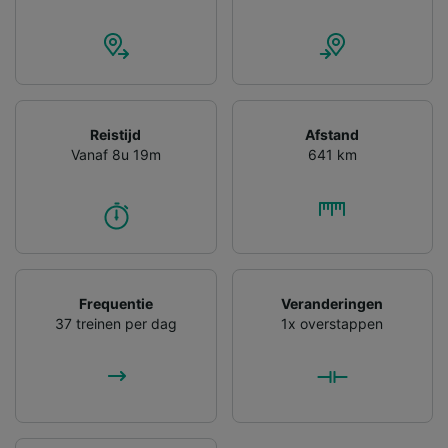
gevraagd om je niet te volgen.
Wij en onze partners verwerken gegevens
voor de volgende doeleinden:
Precieze geolocatiegegevens gebruiken. De
apparaatkenmerken actief scannen ter
identificatie. Informatie op een apparaat
Reistijd
Afstand
opslaan en/of openen. Gepersonaliseerde
Vanaf 8u 19m
641 km
advertenties en content, advertentie- en
contentmetingen, doelgroepenonderzoek en
ontwikkeling van diensten.
Partnerlijst (derden)
Frequentie
Veranderingen
37 treinen per dag
1x overstappen