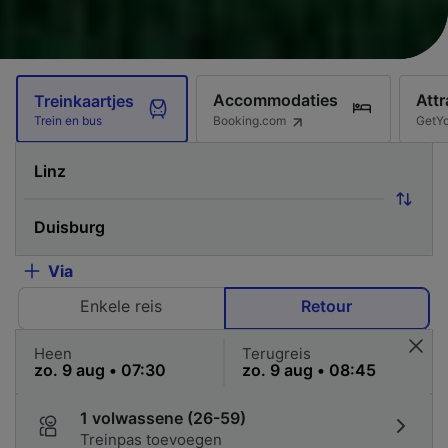
Accommodaties
Attr
Treinkaartjes
Booking.com
GetY
Trein en bus
Via
Enkele reis
Retour
Heen
Terugreis
1 volwassene (26-59)
Treinpas toevoegen