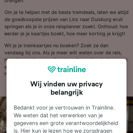
brengen.
Om je te helpen met de beste treindeals, laten we altijd
de goedkoopste prijzen van Linz naar Duisburg eruit
springen als je in onze reisplanner zoekt. Onthoud: hoe
eerder je je kaartjes boekt, hoe meer korting je krijgt!
Wil je je treinkaartjes nu boeken? Zoek ze dan
vandaag bij ons. Als je meer wilt weten over de reis,
lees dan verder voor dienstregelingen (zoals de eerste
en laatste treinen), veelgestelde vragen en tips voor
het boeken van goedkope treinkaartjes.
Wij vinden uw privacy
belangrijk
Bedankt voor je vertrouwen in Trainline.
We weten dat het verwerken van je
gegevens een grote verantwoordelijkheid
is. Hier kun je lezen hoe we zorgdragen