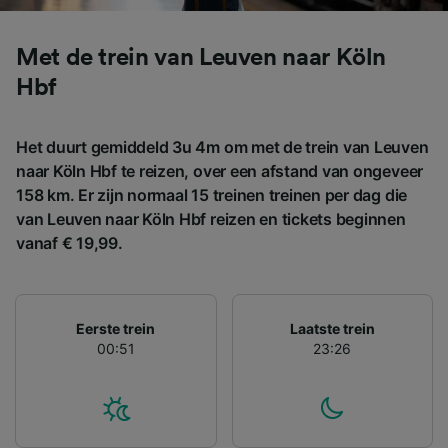
gevraagd om je niet te volgen.
Wij en onze partners verwerken gegevens
Met de trein van Leuven naar Köln
voor de volgende doeleinden:
Hbf
Precieze geolocatiegegevens gebruiken. De
apparaatkenmerken actief scannen ter
identificatie. Informatie op een apparaat
Het duurt gemiddeld 3u 4m om met de trein van Leuven
opslaan en/of openen. Gepersonaliseerde
advertenties en content, advertentie- en
naar Köln Hbf te reizen, over een afstand van ongeveer
contentmetingen, doelgroepenonderzoek en
158 km. Er zijn normaal 15 treinen treinen per dag die
ontwikkeling van diensten.
van Leuven naar Köln Hbf reizen en tickets beginnen
vanaf € 19,99.
Partnerlijst (derden)
Eerste trein
Laatste trein
00:51
23:26