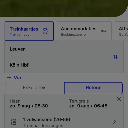
Accommodaties
Attr
Treinkaartjes
Booking.com
GetY
Trein en bus
Via
Enkele reis
Retour
Heen
Terugreis
1 volwassene (26-59)
Treinpas toevoegen