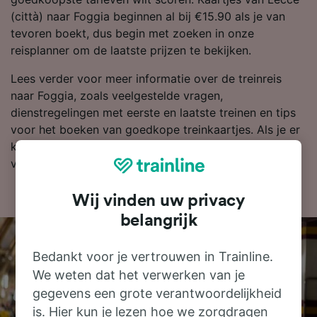
(città) naar Foggia beginnen al bij €15.90 als je van
tevoren boekt, dus begin met zoeken in onze
reisplanner om de laatste prijzen te bekijken.
Lees verder voor meer informatie over de treinreis
naar Foggia, zoals veelgestelde vragen,
dienstregelingen met eerste en laatste treinen en tips
voor het boeken van goedkope treinkaartjes. Als je er
klaar voor bent om te boeken, zoek je kaartjes dan
vandaag nog bij ons naar goedkope treinkaartjes.
Wij vinden uw privacy
belangrijk
Bedankt voor je vertrouwen in Trainline.
We weten dat het verwerken van je
gegevens een grote verantwoordelijkheid
is. Hier kun je lezen hoe we zorgdragen