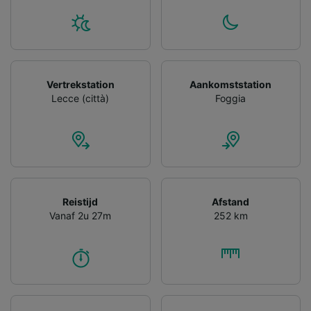
gevraagd om je niet te volgen.
Wij en onze partners verwerken gegevens
voor de volgende doeleinden:
Precieze geolocatiegegevens gebruiken. De
apparaatkenmerken actief scannen ter
Vertrekstation
Aankomststation
identificatie. Informatie op een apparaat
Lecce (città)
Foggia
opslaan en/of openen. Gepersonaliseerde
advertenties en content, advertentie- en
contentmetingen, doelgroepenonderzoek en
ontwikkeling van diensten.
Partnerlijst (derden)
Reistijd
Afstand
Vanaf 2u 27m
252 km